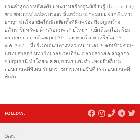
ย่านลำลูกกา หลังเตรียมทะยานสร้างศูนย์เรียนรู้ The iCon City
ขายของออนไลน์ครบวงจร ลั่นพร้อมขยายผลปมฟอกเงินทาง
อาญา มั่นใจอายัดได้เพิ่มเติมทั้งที่ดินพร้อมสิ่งปลูกสร้าง –
อสังหาริมทรัพย์ ด้าน“เอกภพ สายไหมฯ” แย้มดีเอสไอเตรียม
ตรวจสอบวงจรเงินสกุล USDT โยงพวกจีนเทาหรือไม่ 16
ต.ค.2567 – ที่บริเวณถนนทางหลวงหมายเลข 9 ตรงข้ามคณะ
แพทยศาสตร์ มหาวิทยาลัยเวสเทิร์น ต.ลาดสวาย อ.ลำลูกกา
จ.ปทุมธานี นำโดย พ.ต.ต.ยุทธนา แพรดำ รองอธิบดีกรม
สอบสวนคดีพิเศษ รักษาราชการแทนอธิบดีกรมสอบสวนคดี
พิเศษ...
FOLLOW:
Search