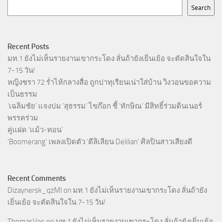
Search
Recent Posts
มท.1 ยังไม่เห็นรายงานเขากระโดง ลั่นถ้ายังเยิ่นเย้อ จะตัดสินใจใน
7-15 วัน!
หญิงชรา 72 ร่ำไห้กลางสื่อ ถูกปาทุเรียนเน่าใส่บ้าน วิงวอนขอความ
เป็นธรรม
‘เฉลิมชัย’ แจงปม ‘สุธรรม’ ไขก๊อก ชี้ ‘ทักษิณ’ มีสิทธิ์ร่วมดินเนอร์
พรรคร่วม
คู่แฝด ‘แม้ว-ทอน’
‘Boomerang’ เพลงเปิดตัว ‘ดีลิเลียน Delilian’ ศิลปินสาวเสียงดี
Recent Comments
Dizaynersk_qzMl
on
มท.1 ยังไม่เห็นรายงานเขากระโดง ลั่นถ้ายัง
เยิ่นเย้อ จะตัดสินใจใน 7-15 วัน!
ThomasVes
on
มท.1 ยังไม่เห็นรายงานเขากระโดง ลั่นถ้ายังเยิ่นเย้อ