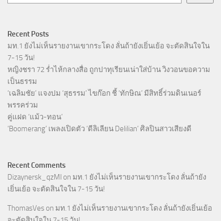
Recent Posts
มท.1 ยังไม่เห็นรายงานเขากระโดง ลั่นถ้ายังเยิ่นเย้อ จะตัดสินใจใน
7-15 วัน!
หญิงชรา 72 ร่ำไห้กลางสื่อ ถูกปาทุเรียนเน่าใส่บ้าน วิงวอนขอความ
เป็นธรรม
‘เฉลิมชัย’ แจงปม ‘สุธรรม’ ไขก๊อก ชี้ ‘ทักษิณ’ มีสิทธิ์ร่วมดินเนอร์
พรรคร่วม
คู่แฝด ‘แม้ว-ทอน’
‘Boomerang’ เพลงเปิดตัว ‘ดีลิเลียน Delilian’ ศิลปินสาวเสียงดี
Recent Comments
Dizaynersk_qzMl
on
มท.1 ยังไม่เห็นรายงานเขากระโดง ลั่นถ้ายัง
เยิ่นเย้อ จะตัดสินใจใน 7-15 วัน!
ThomasVes
on
มท.1 ยังไม่เห็นรายงานเขากระโดง ลั่นถ้ายังเยิ่นเย้อ
จะตัดสินใจใน 7-15 วัน!