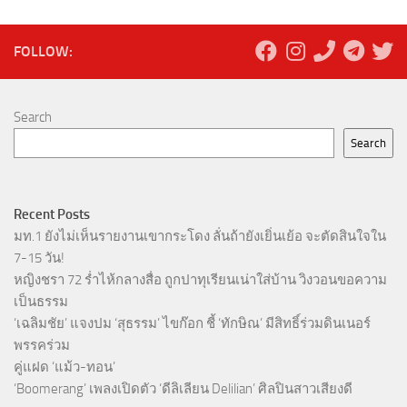
FOLLOW:
Search
Search
Recent Posts
มท.1 ยังไม่เห็นรายงานเขากระโดง ลั่นถ้ายังเยิ่นเย้อ จะตัดสินใจใน
7-15 วัน!
หญิงชรา 72 ร่ำไห้กลางสื่อ ถูกปาทุเรียนเน่าใส่บ้าน วิงวอนขอความ
เป็นธรรม
‘เฉลิมชัย’ แจงปม ‘สุธรรม’ ไขก๊อก ชี้ ‘ทักษิณ’ มีสิทธิ์ร่วมดินเนอร์
พรรคร่วม
คู่แฝด ‘แม้ว-ทอน’
‘Boomerang’ เพลงเปิดตัว ‘ดีลิเลียน Delilian’ ศิลปินสาวเสียงดี