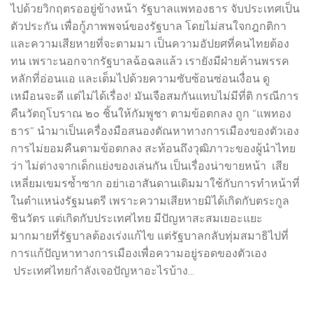
ไปด้วยวิกฤตรออยู่ข้างหน้า รัฐบาลแพทองธาร จับประเทศเป็น
ตัวประกัน เพื่อกู้ภาพพจน์ของรัฐบาล โดยไม่สนใจกฎกติกา
และความเสียหายที่จะตามมา เป็นความอัปยศที่คนไทยต้อง
ทน เพราะนอกจากรัฐบาลฉ้อฉลแล้ว เรายังมีฝ่ายค้านพรรค
หลักที่อ่อนแอ และเต็มไปด้วยความซับซ้อนซ่อนเงื่อน ดู
เหมือนจะดี แต่ไม่ได้เรื่อง! มันเจือสมกันแทบไม่มีที่ติ กรณีการ
คืนวัตถุโบราณ ๒๐ ชิ้นให้กัมพูชา ตามข้อตกลง ถูก “แพทอง
ธาร” นำมาเป็นเครื่องมือสนองตัณหาทางการเมืองของตัวเอง
การไม่ยอมคืนตามข้อตกลง สะท้อนถึงวุฒิภาวะของผู้นำไทย
ว่า ไม่ต่างจากเด็กแย่งของเล่นกัน เป็นเรื่องน่าขายหน้า เสีย
เหลี่ยมเขมรซ้ำซาก อย่าเอาสันดานเดิมมาใช้กับการทำหน้าที่
ในตำแหน่งรัฐมนตรี เพราะความเสียหายมิได้เกิดกับตระกูล
ชินวัตร แต่เกิดกับประเทศไทย มีปัญหาสะสมเยอะแยะ
มากมายที่รัฐบาลต้องเร่งแก้ไข แต่รัฐบาลกลับทุ่มสมาธิไปที่
การแก้ปัญหาทางการเมืองเพื่อความอยู่รอดของตัวเอง
ประเทศไทยกำลังเจอปัญหาอะไรบ้าง...