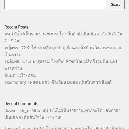
Search
Recent Posts
มท.1 ยังไม่เห็นรายงานเขากระโดง ลั่นถ้ายังเยิ่นเย้อ จะตัดสินใจใน
7-15 วัน!
หญิงชรา 72 ร่ำไห้กลางสื่อ ถูกปาทุเรียนเน่าใส่บ้าน วิงวอนขอความ
เป็นธรรม
‘เฉลิมชัย’ แจงปม ‘สุธรรม’ ไขก๊อก ชี้ ‘ทักษิณ’ มีสิทธิ์ร่วมดินเนอร์
พรรคร่วม
คู่แฝด ‘แม้ว-ทอน’
‘Boomerang’ เพลงเปิดตัว ‘ดีลิเลียน Delilian’ ศิลปินสาวเสียงดี
Recent Comments
Dizaynersk_qzMl
on
มท.1 ยังไม่เห็นรายงานเขากระโดง ลั่นถ้ายัง
เยิ่นเย้อ จะตัดสินใจใน 7-15 วัน!
ThomasVes
on
มท.1 ยังไม่เห็นรายงานเขากระโดง ลั่นถ้ายังเยิ่นเย้อ