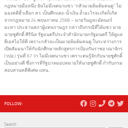
กฎหมายมือหนึ่ง ยันไม่มีเจตนาแซว “กลัวมวยล้มต้มคนดู” ไม่
มองคดีฮั้วเลือก สว. เป็นศึกแดง-น้ำเงิน ย้ำอะไรจะเกิดก็เกิด
จากกฎหมาย 24 พฤษภาคม 2568 – นายวันมูหะมัดนอร์
มะทา ประธานสภาผู้แทนราษฎร กล่าวถึงกรณีที่ได้แซว นาย
นายชูศักดิ์ ศิรินิล รัฐมนตรีประจำสำนักนายกรัฐมนตรี ให้ดูแล
ดีเอสไอให้ดี เพราะกลัวจะเป็นมวยล้มต้มคนดู ในระหว่างการ
เปิดสัมมนาให้กับนักศึกษาหลักสูตรการป้องกันราชอาณาจักร
(วปอ.) รุ่นที่ 67 ว่า ไม่มีเจตนาแซว เพราะตนรู้จักกับนายชูศักดิ์
เป็นอย่างดี ซึ่งการที่รัฐบาลมอบหมายให้นายชูศักดิ์ กำกับกรม
สอบสวนคดีพิเศษ แทน...
FOLLOW:
Search