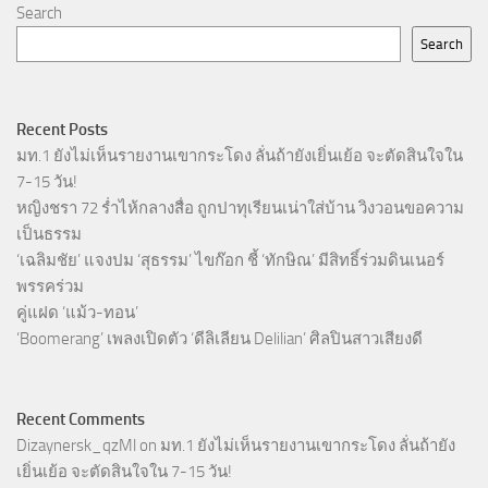
Search
Search
Recent Posts
มท.1 ยังไม่เห็นรายงานเขากระโดง ลั่นถ้ายังเยิ่นเย้อ จะตัดสินใจใน
7-15 วัน!
หญิงชรา 72 ร่ำไห้กลางสื่อ ถูกปาทุเรียนเน่าใส่บ้าน วิงวอนขอความ
เป็นธรรม
‘เฉลิมชัย’ แจงปม ‘สุธรรม’ ไขก๊อก ชี้ ‘ทักษิณ’ มีสิทธิ์ร่วมดินเนอร์
พรรคร่วม
คู่แฝด ‘แม้ว-ทอน’
‘Boomerang’ เพลงเปิดตัว ‘ดีลิเลียน Delilian’ ศิลปินสาวเสียงดี
Recent Comments
Dizaynersk_qzMl
on
มท.1 ยังไม่เห็นรายงานเขากระโดง ลั่นถ้ายัง
เยิ่นเย้อ จะตัดสินใจใน 7-15 วัน!