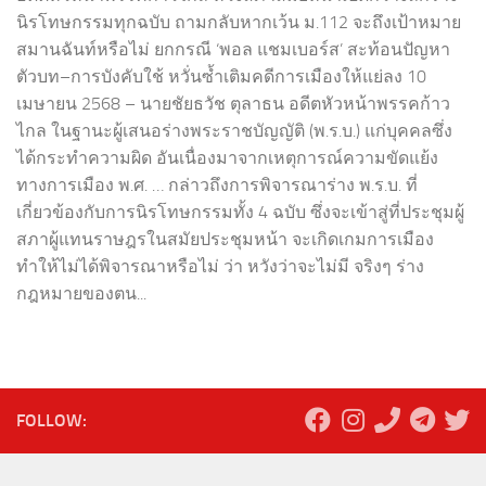
นิรโทษกรรมทุกฉบับ ถามกลับหากเว้น ม.112 จะถึงเป้าหมาย
สมานฉันท์หรือไม่ ยกกรณี ‘พอล แชมเบอร์ส’ สะท้อนปัญหา
ตัวบท–การบังคับใช้ หวั่นซ้ำเติมคดีการเมืองให้แย่ลง 10
เมษายน 2568 – นายชัยธวัช ตุลาธน อดีตหัวหน้าพรรคก้าว
ไกล ในฐานะผู้เสนอร่างพระราชบัญญัติ (พ.ร.บ.) แก่บุคคลซึ่ง
ได้กระทำความผิด อันเนื่องมาจากเหตุการณ์ความขัดแย้ง
ทางการเมือง พ.ศ. … กล่าวถึงการพิจารณาร่าง พ.ร.บ. ที่
เกี่ยวข้องกับการนิรโทษกรรมทั้ง 4 ฉบับ ซึ่งจะเข้าสู่ที่ประชุมผู้
สภาผู้แทนราษฎรในสมัยประชุมหน้า จะเกิดเกมการเมือง
ทำให้ไม่ได้พิจารณาหรือไม่ ว่า หวังว่าจะไม่มี จริงๆ ร่าง
กฎหมายของตน...
FOLLOW: