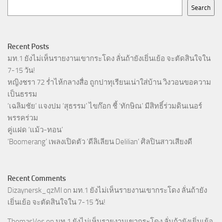
Search
Recent Posts
มท.1 ยังไม่เห็นรายงานเขากระโดง ลั่นถ้ายังเยิ่นเย้อ จะตัดสินใจใน
7-15 วัน!
หญิงชรา 72 ร่ำไห้กลางสื่อ ถูกปาทุเรียนเน่าใส่บ้าน วิงวอนขอความ
เป็นธรรม
‘เฉลิมชัย’ แจงปม ‘สุธรรม’ ไขก๊อก ชี้ ‘ทักษิณ’ มีสิทธิ์ร่วมดินเนอร์
พรรคร่วม
คู่แฝด ‘แม้ว-ทอน’
‘Boomerang’ เพลงเปิดตัว ‘ดีลิเลียน Delilian’ ศิลปินสาวเสียงดี
Recent Comments
Dizaynersk_qzMl
on
มท.1 ยังไม่เห็นรายงานเขากระโดง ลั่นถ้ายัง
เยิ่นเย้อ จะตัดสินใจใน 7-15 วัน!
ThomasVes
on
มท.1 ยังไม่เห็นรายงานเขากระโดง ลั่นถ้ายังเยิ่นเย้อ