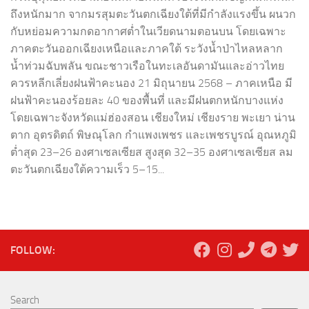
ถึงหนักมาก จากมรสุมตะวันตกเฉียงใต้ที่มีกำลังแรงขึ้น ผนวก
กับหย่อมความกดอากาศต่ำในเวียดนามตอนบน โดยเฉพาะ
ภาคตะวันออกเฉียงเหนือและภาคใต้ ระวังน้ำป่าไหลหลาก
น้ำท่วมฉับพลัน ขณะชาวเรือในทะเลอันดามันและอ่าวไทย
ควรหลีกเลี่ยงฝนฟ้าคะนอง 21 มิถุนายน 2568 – ภาคเหนือ มี
ฝนฟ้าคะนองร้อยละ 40 ของพื้นที่ และมีฝนตกหนักบางแห่ง
โดยเฉพาะจังหวัดแม่ฮ่องสอน เชียงใหม่ เชียงราย พะเยา น่าน
ตาก อุตรดิตถ์ พิษณุโลก กำแพงเพชร และเพชรบูรณ์ อุณหภูมิ
ต่ำสุด 23–26 องศาเซลเซียส สูงสุด 32–35 องศาเซลเซียส ลม
ตะวันตกเฉียงใต้ความเร็ว 5–15...
FOLLOW:
Search