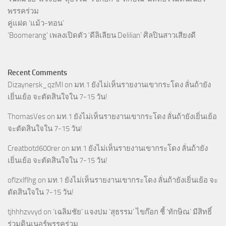
พรรคร่วม
คู่แฝด ‘แม้ว-ทอน’
‘Boomerang’ เพลงเปิดตัว ‘ดีลิเลียน Delilian’ ศิลปินสาวเสียงดี
Recent Comments
Dizaynersk_qzMl
on
มท.1 ยังไม่เห็นรายงานเขากระโดง ลั่นถ้ายัง
เยิ่นเย้อ จะตัดสินใจใน 7-15 วัน!
ThomasVes
on
มท.1 ยังไม่เห็นรายงานเขากระโดง ลั่นถ้ายังเยิ่นเย้อ
จะตัดสินใจใน 7-15 วัน!
Creatbotd600rer
on
มท.1 ยังไม่เห็นรายงานเขากระโดง ลั่นถ้ายัง
เยิ่นเย้อ จะตัดสินใจใน 7-15 วัน!
oflzxlflhg
on
มท.1 ยังไม่เห็นรายงานเขากระโดง ลั่นถ้ายังเยิ่นเย้อ จะ
ตัดสินใจใน 7-15 วัน!
tjhhhzvvyd
on
‘เฉลิมชัย’ แจงปม ‘สุธรรม’ ไขก๊อก ชี้ ‘ทักษิณ’ มีสิทธิ์
ร่วมดินเนอร์พรรคร่วม