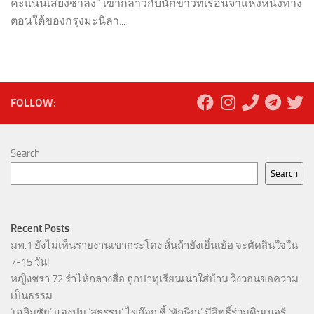
คะแนนเสียงช้าลง” เขากล่าวกับนักข่าวที่เรือนจำแห่งหนึ่งทาง
ตอนใต้ของกรุงมะนิลา...
FOLLOW:
Search
Search
Recent Posts
มท.1 ยังไม่เห็นรายงานเขากระโดง ลั่นถ้ายังเยิ่นเย้อ จะตัดสินใจใน
7-15 วัน!
หญิงชรา 72 ร่ำไห้กลางสื่อ ถูกปาทุเรียนเน่าใส่บ้าน วิงวอนขอความ
เป็นธรรม
‘เฉลิมชัย’ แจงปม ‘สุธรรม’ ไขก๊อก ชี้ ‘ทักษิณ’ มีสิทธิ์ร่วมดินเนอร์