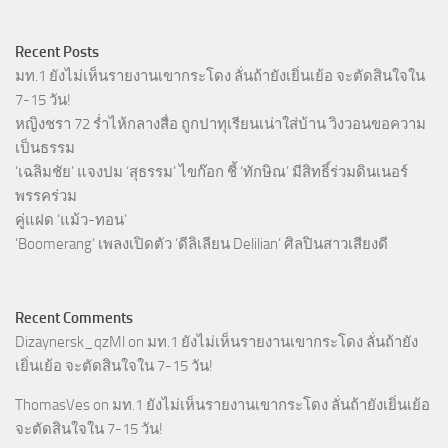
Recent Posts
มท.1 ยังไม่เห็นรายงานเขากระโดง ลั่นถ้ายังเยิ่นเย้อ จะตัดสินใจใน
7-15 วัน!
หญิงชรา 72 ร่ำไห้กลางสื่อ ถูกปาทุเรียนเน่าใส่บ้าน วิงวอนขอความ
เป็นธรรม
‘เฉลิมชัย’ แจงปม ‘สุธรรม’ ไขก๊อก ชี้ ‘ทักษิณ’ มีสิทธิ์ร่วมดินเนอร์
พรรคร่วม
คู่แฝด ‘แม้ว-ทอน’
‘Boomerang’ เพลงเปิดตัว ‘ดีลิเลียน Delilian’ ศิลปินสาวเสียงดี
Recent Comments
Dizaynersk_qzMl
on
มท.1 ยังไม่เห็นรายงานเขากระโดง ลั่นถ้ายัง
เยิ่นเย้อ จะตัดสินใจใน 7-15 วัน!
ThomasVes
on
มท.1 ยังไม่เห็นรายงานเขากระโดง ลั่นถ้ายังเยิ่นเย้อ
จะตัดสินใจใน 7-15 วัน!