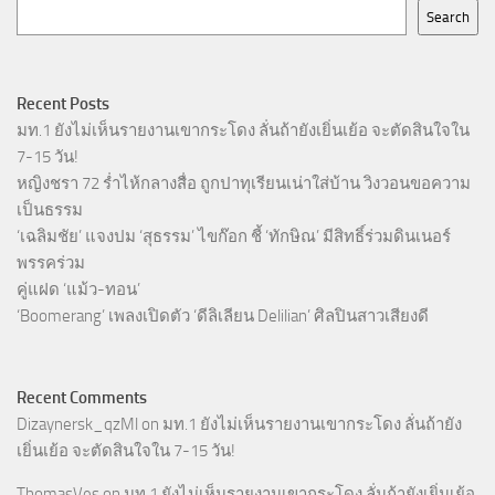
Search
Recent Posts
มท.1 ยังไม่เห็นรายงานเขากระโดง ลั่นถ้ายังเยิ่นเย้อ จะตัดสินใจใน
7-15 วัน!
หญิงชรา 72 ร่ำไห้กลางสื่อ ถูกปาทุเรียนเน่าใส่บ้าน วิงวอนขอความ
เป็นธรรม
‘เฉลิมชัย’ แจงปม ‘สุธรรม’ ไขก๊อก ชี้ ‘ทักษิณ’ มีสิทธิ์ร่วมดินเนอร์
พรรคร่วม
คู่แฝด ‘แม้ว-ทอน’
‘Boomerang’ เพลงเปิดตัว ‘ดีลิเลียน Delilian’ ศิลปินสาวเสียงดี
Recent Comments
Dizaynersk_qzMl
on
มท.1 ยังไม่เห็นรายงานเขากระโดง ลั่นถ้ายัง
เยิ่นเย้อ จะตัดสินใจใน 7-15 วัน!
ThomasVes
on
มท.1 ยังไม่เห็นรายงานเขากระโดง ลั่นถ้ายังเยิ่นเย้อ