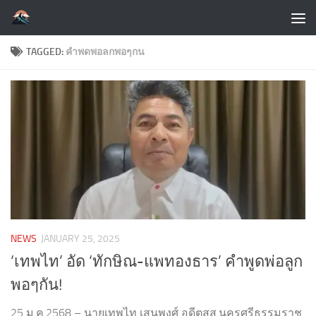
Skip to content
TAGGED:
คำพดพอลกพอๆกน
NEWS
JANUARY 25, 2025
‘เทพไท’ อัด ‘ทักษิณ-แพทองธาร’ คำพูดพ่อลูก
พอๆกัน!
25 ม.ค.2568 – นายเทพไท เสนพงศ์ อดีตสส.นครศรีธรรมราช