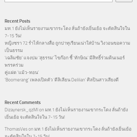
Recent Posts
มท.1 ยังไม่เห็นรายงานเขากระโดง ลั่นถ้ายังเยิ่นเย้อ จะตัดสินใจใน
7-15 วัน!
หญิงชรา 72 ร่ำไห้กลางสื่อ ถูกปาทุเรียนเน่าใส่บ้าน วิงวอนขอความ
เป็นธรรม
‘เฉลิมชัย’ แจงปม ‘สุธรรม’ ไขก๊อก ชี้ ‘ทักษิณ’ มีสิทธิ์ร่วมดินเนอร์
พรรคร่วม
คู่แฝด ‘แม้ว-ทอน’
‘Boomerang’ เพลงเปิดตัว ‘ดีลิเลียน Delilian’ ศิลปินสาวเสียงดี
Recent Comments
Dizaynersk_qzMl
on
มท.1 ยังไม่เห็นรายงานเขากระโดง ลั่นถ้ายัง
เยิ่นเย้อ จะตัดสินใจใน 7-15 วัน!
ThomasVes
on
มท.1 ยังไม่เห็นรายงานเขากระโดง ลั่นถ้ายังเยิ่นเย้อ
จะตัดสินใจใน 7-15 วัน!