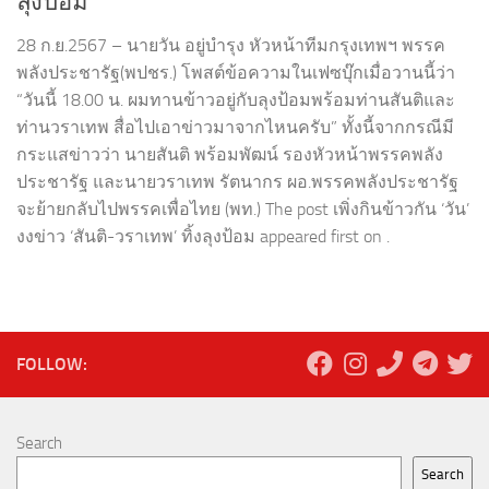
ลุงป้อม
28 ก.ย.2567 – นายวัน อยู่บำรุง หัวหน้าทีมกรุงเทพฯ พรรค
พลังประชารัฐ(พปชร.) โพสต์ข้อความในเฟซบุ๊กเมื่อวานนี้ว่า
“วันนี้ 18.00 น. ผมทานข้าวอยู่กับลุงป้อมพร้อมท่านสันติและ
ท่านวราเทพ สื่อไปเอาข่าวมาจากไหนครับ” ทั้งนี้จากกรณีมี
กระแสข่าวว่า นายสันติ พร้อมพัฒน์ รองหัวหน้าพรรคพลัง
ประชารัฐ และนายวราเทพ รัตนากร ผอ.พรรคพลังประชารัฐ
จะย้ายกลับไปพรรคเพื่อไทย (พท.) The post เพิ่งกินข้าวกัน ‘วัน’
งงข่าว ‘สันติ-วราเทพ’ ทิ้งลุงป้อม appeared first on .
FOLLOW:
Search
Search