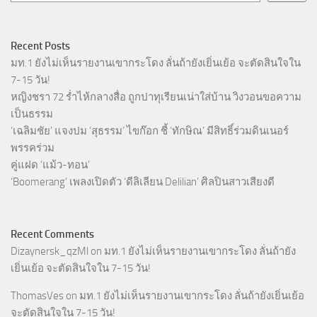
Recent Posts
มท.1 ยังไม่เห็นรายงานเขากระโดง ลั่นถ้ายังเยิ่นเย้อ จะตัดสินใจใน
7-15 วัน!
หญิงชรา 72 ร่ำไห้กลางสื่อ ถูกปาทุเรียนเน่าใส่บ้าน วิงวอนขอความ
เป็นธรรม
‘เฉลิมชัย’ แจงปม ‘สุธรรม’ ไขก๊อก ชี้ ‘ทักษิณ’ มีสิทธิ์ร่วมดินเนอร์
พรรคร่วม
คู่แฝด ‘แม้ว-ทอน’
‘Boomerang’ เพลงเปิดตัว ‘ดีลิเลียน Delilian’ ศิลปินสาวเสียงดี
Recent Comments
Dizaynersk_qzMl
on
มท.1 ยังไม่เห็นรายงานเขากระโดง ลั่นถ้ายัง
เยิ่นเย้อ จะตัดสินใจใน 7-15 วัน!
ThomasVes
on
มท.1 ยังไม่เห็นรายงานเขากระโดง ลั่นถ้ายังเยิ่นเย้อ
จะตัดสินใจใน 7-15 วัน!