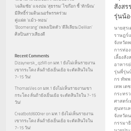
สังสรร
‘เฉลิมชัย’ แจงปม ‘สุธรรม’ ไขก๊อก ชี้ ‘ทักษิณ’
มีสิทธิ์ร่วมดินเนอร์พรรคร่วม
รุ่นน
คู่แฝด ‘แม้ว-ทอน’
‘Boomerang’ เพลงเปิดตัว ‘ดีลิเลียน Delilian’
นายสุรเ
ศิลปินสาวเสียงดี
ราษฎร์แ
จังหวั
การท่อง
Recent Comments
เลี้ยงสัง
Dizaynersk_qzMl
on
มท.1 ยังไม่เห็นรายงาน
อาหารย่
เขากระโดง ลั่นถ้ายังเยิ่นเย้อ จะตัดสินใจใน
รุ่นพี่ร
7-15 วัน!
กร ทัพพ
เทพ เตช
ThomasVes
on
มท.1 ยังไม่เห็นรายงานเขา
กระทรว
กระโดง ลั่นถ้ายังเยิ่นเย้อ จะตัดสินใจใน 7-15
ศาสตร์เ
วัน!
สุนทรเล
Creatbotd600rer
on
มท.1 ยังไม่เห็นรายงาน
จังหวั
เขากระโดง ลั่นถ้ายังเยิ่นเย้อ จะตัดสินใจใน
กรรมาธ
7-15 วัน!
นายปุระ