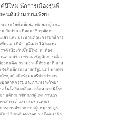
ค์ปีใหม่ นักการเมืองรุ่นพี่
้องคนดังร่วมงานเพียบ
ดช ยะสวัสดิ์ อดีตสมาชิกสภาผู้แทน
บบสัดส่วน อดีตสมาชิกวุฒิสภา
ดพะเยา และ ประธานคณะกรรมาธิการ
เที่ยวและกีฬา วุฒิสภา ได้จัดงาน
สรรค์ เนื่องวันขึ้นปีใหม่ ณ ห้อง
านลาดพร้าว พร้อมเชิญนักการเมือง
ุ่นน้องคนดังมาร่วมงานนี้ด้วย อาทิ นาย
ะรังสี อดีตรองนายกรัฐมนตรี นายพร
ะไพบูลย์ อดีตรัฐมนตรีช่วยว่าการ
งอุตสาหกรรมและกระทรวงวิทยา
ทคโนโลยี่และสิ่งแวดล้อม นายนิโรธ
ขา อดีตสมาชิกสภาผู้แทนราษฎร
ดนครสวรรค์ และประธานคณะ
ิการการตำรวจ สภาผู้แทนราษฎร
พัฒน์ วิเศษจินดาวัฒนา อดีตสมาชิก