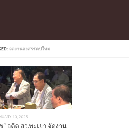
GED:
จดงานสงสรรคปใหม
NUARY 10, 2025
ดช” อดีต สว.พะเยา จัดงาน