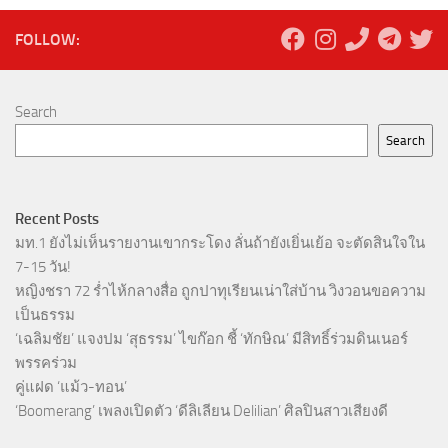
FOLLOW:
Search
Search
Recent Posts
มท.1 ยังไม่เห็นรายงานเขากระโดง ลั่นถ้ายังเยิ่นเย้อ จะตัดสินใจใน
7-15 วัน!
หญิงชรา 72 ร่ำไห้กลางสื่อ ถูกปาทุเรียนเน่าใส่บ้าน วิงวอนขอความ
เป็นธรรม
‘เฉลิมชัย’ แจงปม ‘สุธรรม’ ไขก๊อก ชี้ ‘ทักษิณ’ มีสิทธิ์ร่วมดินเนอร์
พรรคร่วม
คู่แฝด ‘แม้ว-ทอน’
‘Boomerang’ เพลงเปิดตัว ‘ดีลิเลียน Delilian’ ศิลปินสาวเสียงดี