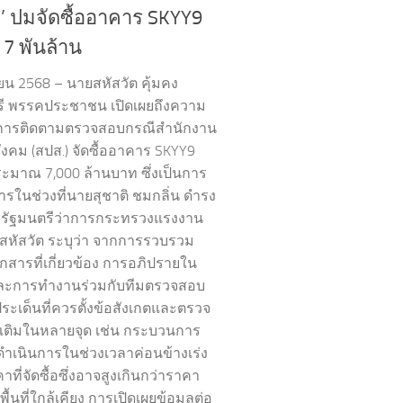
ติ’ ปมจัดซื้ออาคาร SKYY9
 7 พันล้าน
ายน 2568 – นายสหัสวัต คุ้มคง
รี พรรคประชาชน เปิดเผยถึงความ
าการติดตามตรวจสอบกรณีสำนักงาน
ังคม (สปส.) จัดซื้ออาคาร SKYY9
ระมาณ 7,000 ล้านบาท ซึ่งเป็นการ
ารในช่วงที่นายสุชาติ ชมกลิ่น ดำรง
งรัฐมนตรีว่าการกระทรวงแรงงาน
หัสวัต ระบุว่า จากการรวบรวม
อกสารที่เกี่ยวข้อง การอภิปรายใน
ละการทำงานร่วมกับทีมตรวจสอบ
ประเด็นที่ควรตั้งข้อสังเกตและตรวจ
มเติมในหลายจุด เช่น กระบวนการ
ี่ดำเนินการในช่วงเวลาค่อนข้างเร่ง
าที่จัดซื้อซึ่งอาจสูงเกินกว่าราคา
้นที่ใกล้เคียง การเปิดเผยข้อมูลต่อ