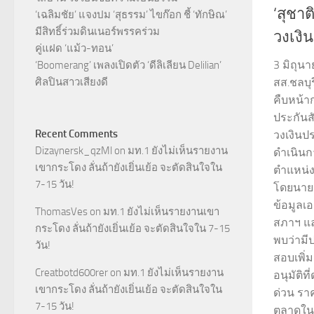
‘สุชา
‘เฉลิมชัย’ แจงปม ‘สุธรรม’ ไขก๊อก ชี้ ‘ทักษิณ’
มีสิทธิ์ร่วมดินเนอร์พรรคร่วม
วงเงิน
คู่แฝด ‘แม้ว-ทอน’
3 มิถุน
‘Boomerang’ เพลงเปิดตัว ‘ดีลิเลียน Delilian’
ศิลปินสาวเสียงดี
สส.ชลบุ
คืบหน้
ประกันส
Recent Comments
วงเงินป
Dizaynersk_qzMl
on
มท.1 ยังไม่เห็นรายงาน
ดำเนินก
เขากระโดง ลั่นถ้ายังเยิ่นเย้อ จะตัดสินใจใน
ตำแหน่
7-15 วัน!
โดยนายส
ข้อมูลเ
ThomasVes
on
มท.1 ยังไม่เห็นรายงานเขา
สภาฯ แ
กระโดง ลั่นถ้ายังเยิ่นเย้อ จะตัดสินใจใน 7-15
พบว่ามี
วัน!
สอบเพิ่
Creatbotd600rer
on
มท.1 ยังไม่เห็นรายงาน
อนุมัติท
เขากระโดง ลั่นถ้ายังเยิ่นเย้อ จะตัดสินใจใน
ด่วน ราค
7-15 วัน!
ตลาดในพื