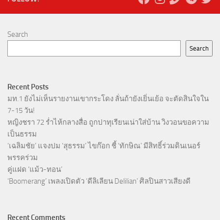
Search
Search
Recent Posts
มท.1 ยังไม่เห็นรายงานเขากระโดง ลั่นถ้ายังเยิ่นเย้อ จะตัดสินใจใน
7-15 วัน!
หญิงชรา 72 ร่ำไห้กลางสื่อ ถูกปาทุเรียนเน่าใส่บ้าน วิงวอนขอความ
เป็นธรรม
‘เฉลิมชัย’ แจงปม ‘สุธรรม’ ไขก๊อก ชี้ ‘ทักษิณ’ มีสิทธิ์ร่วมดินเนอร์
พรรคร่วม
คู่แฝด ‘แม้ว-ทอน’
‘Boomerang’ เพลงเปิดตัว ‘ดีลิเลียน Delilian’ ศิลปินสาวเสียงดี
Recent Comments