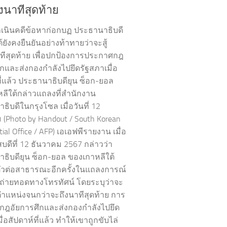
ึงนาทีสุดท้าย
ำเนินคดีข้อหาก่อกบฏ ประธานาธิบดี
้ยังคงยืนยันอย่างท้าทายว่าจะสู้
ทีสุดท้าย เพื่อปกป้องการประกาศกฎ
ึกและส่งกองกำลังไปยึดรัฐสภาเมื่อ
ี่แล้ว ประธานาธิบดียุน ซ็อก-ยอล
ลีใต้กล่าวแถลงที่สำนักงาน
ิบดีในกรุงโซล เมื่อวันที่ 12
 (Photo by Handout / South Korean
tial Office / AFP) เอเอฟพีรายงาน เมื่อ
บดีที่ 12 ธันวาคม 2567 กล่าวว่า
ธิบดียุน ซ็อก-ยอล ของเกาหลีใต้
ัวต่อสาธารณะอีกครั้งในแถลงการณ์
ถ่ายทอดทางโทรทัศน์ โดยระบุว่าจะ
ตำแหน่งจนกว่าจะถึงนาทีสุดท้าย การ
ฎอัยการศึกและส่งกองกำลังไปยึด
ื่อสัปดาห์ที่แล้ว ทำให้เขาถูกขับไล่