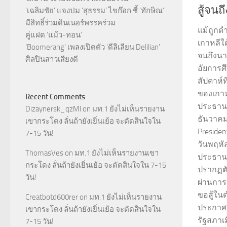
สู้จนถ
‘เฉลิมชัย’ แจงปม ‘สุธรรม’ ไขก๊อก ชี้ ‘ทักษิณ’
มีสิทธิ์ร่วมดินเนอร์พรรคร่วม
แม้ถูกด
คู่แฝด ‘แม้ว-ทอน’
เกาหลีใต
‘Boomerang’ เพลงเปิดตัว ‘ดีลิเลียน Delilian’
จนถึงนา
ศิลปินสาวเสียงดี
อัยการศ
สัปดาห์ท
ของเกาห
Recent Comments
ประธานาธ
Dizaynersk_qzMl
on
มท.1 ยังไม่เห็นรายงาน
ธันวาคม
เขากระโดง ลั่นถ้ายังเยิ่นเย้อ จะตัดสินใจใน
Presiden
7-15 วัน!
วันพฤหัส
ThomasVes
on
มท.1 ยังไม่เห็นรายงานเขา
ประธานา
กระโดง ลั่นถ้ายังเยิ่นเย้อ จะตัดสินใจใน 7-15
ปรากฏต
วัน!
ผ่านการ
ขอสู้ใน
Creatbotd600rer
on
มท.1 ยังไม่เห็นรายงาน
ประกาศก
เขากระโดง ลั่นถ้ายังเยิ่นเย้อ จะตัดสินใจใน
รัฐสภาเม
7-15 วัน!