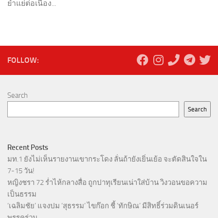
ย่ำแย่ต่อเนื่อง...
FOLLOW:
Search
Search
Recent Posts
มท.1 ยังไม่เห็นรายงานเขากระโดง ลั่นถ้ายังเยิ่นเย้อ จะตัดสินใจใน
7-15 วัน!
หญิงชรา 72 ร่ำไห้กลางสื่อ ถูกปาทุเรียนเน่าใส่บ้าน วิงวอนขอความ
เป็นธรรม
‘เฉลิมชัย’ แจงปม ‘สุธรรม’ ไขก๊อก ชี้ ‘ทักษิณ’ มีสิทธิ์ร่วมดินเนอร์
พรรคร่วม