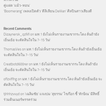
คู่แฝด ‘แม้ว-ทอน’
‘Boomerang’ เพลงเปิดตัว ‘ดีลิเลียน Delilian’ ศิลปินสาวเสียงดี
Recent Comments
Dizaynersk_qzMl
on
มท.1 ยังไม่เห็นรายงานเขากระโดง ลั่นถ้ายัง
เยิ่นเย้อ จะตัดสินใจใน 7-15 วัน!
ThomasVes
on
มท.1 ยังไม่เห็นรายงานเขากระโดง ลั่นถ้ายังเยิ่นเย้อ
จะตัดสินใจใน 7-15 วัน!
Creatbotd600rer
on
มท.1 ยังไม่เห็นรายงานเขากระโดง ลั่นถ้ายัง
เยิ่นเย้อ จะตัดสินใจใน 7-15 วัน!
oflzxlflhg
on
มท.1 ยังไม่เห็นรายงานเขากระโดง ลั่นถ้ายังเยิ่นเย้อ จะ
ตัดสินใจใน 7-15 วัน!
tjhhhzvvyd
on
‘เฉลิมชัย’ แจงปม ‘สุธรรม’ ไขก๊อก ชี้ ‘ทักษิณ’ มีสิทธิ์
ร่วมดินเนอร์พรรคร่วม