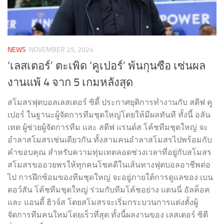
NEWS
NOVEMBER 25, 2024
‘เลสเตอร์’ ตะเพิด ‘คูเปอร์’ พ้นกุนซือ เซ่นผล
งานแพ้ 4 จาก 5 เกมหลังสุด
สโมสรฟุตบอลเลสเตอร์ ซิตี้ ประกาศยุติการทำงานกับ สตีฟ คู
เปอร์ ในฐานะผู้จัดการทีมชุดใหญ่โดยให้มีผลทันที ทั้งนี้ อลัน
เทต ผู้ช่วยผู้จัดการทีม และ สตีฟ แรนด์ส โค้ชทีมชุดใหญ่ จะ
อำลาสโมสรเช่นเดียวกัน ทั้งสามคนอำลาสโมสรไปพร้อมกับ
คำขอบคุณ สำหรับความทุ่มเทตลอดช่วงเวลาที่อยู่กับสโมสร
สโมสรขออวยพรให้ทุกคนโชคดีในเส้นทางฟุตบอลอาชีพต่อ
ไป การฝึกซ้อมของทีมชุดใหญ่ จะอยู่ภายใต้การดูแลของ เบน
ดอว์สัน โค้ชทีมชุดใหญ่ ร่วมกับทีมโค้ชอย่าง แดนนี่ อัลค็อค
และ แอนดี้ ฮิวจ์ส โดยสโมสรจะเริ่มกระบวนการแต่งตั้งผู้
จัดการทีมคนใหม่โดยเร็วที่สุด ทั้งนี้ผลงานของ เลสเตอร์ ซิตี