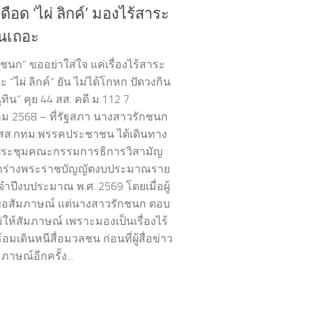
ือด ‘ไผ่ ลิกค์’ มองไร้สาระ
ันเถอะ
กชนก” ขออย่าใส่ใจ แค่เรื่องไร้สาระ
 “ไผ่ ลิกค์” ยัน ไม่ได้โกหก ปัดวงกิน
ุทิน” คุย 44 สส. คดี ม.112 7
 2568 – ที่รัฐสภา นางสาวรักชนก
สส.กทม.พรรคประชาชน ได้เดินทาง
ประชุมคณะกรรมการธิการวิสามัญ
าร่างพระราชบัญญัตงบประมาณราย
จำปีงบประมาณ พ.ศ. 2569 โดยเมื่อผู้
วขอสัมภาษณ์ แต่นางสาวรักชนก ตอบ
่ให้สัมภาษณ์ เพราะมองเป็นเรื่องไร้
อมเดินหนีสื่อมวลชน ก่อนที่ผู้สื่อข่าว
ภาษณ์อีกครั้ง...