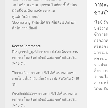
วาทะเด
‘เฉลิมชัย’ แจงปม ‘สุธรรม’ ไขก๊อก ชี้ ‘ทักษิณ’
มีสิทธิ์ร่วมดินเนอร์พรรคร่วม
ช่างม
คู่แฝด ‘แม้ว-ทอน’
“ไอซ์ รั
‘Boomerang’ เพลงเปิดตัว ‘ดีลิเลียน Delilian’
ศิลปินสาวเสียงดี
ปมวิวาทะ
ข้าว “อน
กรกฎาคม
Recent Comments
ศรีนอก 
Dizaynersk_qzMl
on
มท.1 ยังไม่เห็นรายงาน
มาร่วม
เขากระโดง ลั่นถ้ายังเยิ่นเย้อ จะตัดสินใจใน
พิจารณ
7-15 วัน!
จ่ายประ
สื่อข่า
ThomasVes
on
มท.1 ยังไม่เห็นรายงานเขา
ว่า ขอไม
กระโดง ลั่นถ้ายังเยิ่นเย้อ จะตัดสินใจใน 7-15
สาระ พร้
วัน!
ได้ขอสัม
Creatbotd600rer
on
มท.1 ยังไม่เห็นรายงาน
เขากระโดง ลั่นถ้ายังเยิ่นเย้อ จะตัดสินใจใน
7-15 วัน!