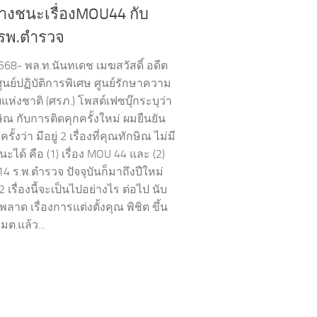
ทางชนะเรื่องMOU44 กับ
4รพ.ตำรวจ
568- พล.ท.นันทเดช เมฆสวัสดิ์ อดีต
ูนย์ปฏิบัติการพิเศษ ศูนย์รักษาความ
ห่งชาติ (ศรภ.) โพสต์เฟซบุ๊กระบุว่า
ิณ กับการติดคุกครั้งใหม่ ผมยืนยัน
้งว่า มีอยู่ 2 เรื่องที่คุณทักษิณ ไม่มี
ได้ คือ (1) เรื่อง MOU 44 และ (2)
้น14 ร.พ.ตำรวจ ปัจจุบันก็มาถึงปีใหม่
 2 เรื่องนี้จะเป็นไปอย่างไร ต่อไป นับ
ดพลาด เรื่องการแต่งตั้งคุณ พิชิต ขึ้น
มต.แล้ว...