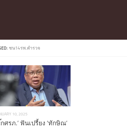
GED:
ชน14รพ.ตำรวจ
NUARY 10, 2025
ิ๊กศรภ.’ ฟันเปรี้ยง ‘ทักษิณ’