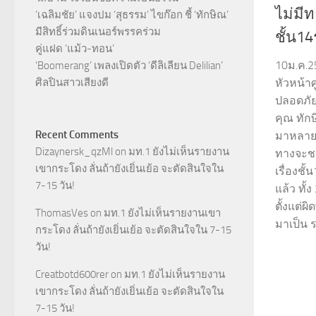
ไม่มี
‘เฉลิมชัย’ แจงปม ‘สุธรรม’ ไขก๊อก ชี้ ‘ทักษิณ’
มีสิทธิ์ร่วมดินเนอร์พรรคร่วม
ชั้น1
คู่แฝด ‘แม้ว-ทอน’
10ม.ค.2
‘Boomerang’ เพลงเปิดตัว ‘ดีลิเลียน Delilian’
ศิลปินสาวเสียงดี
หัวหน้าศ
ปลอดภัยแ
คุณ ทักษ
Recent Comments
มาหลายครั
Dizaynersk_qzMl
on
มท.1 ยังไม่เห็นรายงาน
ทางจะชนะ
เขากระโดง ลั่นถ้ายังเยิ่นเย้อ จะตัดสินใจใน
เรื่องชั
7-15 วัน!
แล้ว ทั้ง
ตั้งแต่ผิ
ThomasVes
on
มท.1 ยังไม่เห็นรายงานเขา
มาเป็น ร
กระโดง ลั่นถ้ายังเยิ่นเย้อ จะตัดสินใจใน 7-15
วัน!
Creatbotd600rer
on
มท.1 ยังไม่เห็นรายงาน
เขากระโดง ลั่นถ้ายังเยิ่นเย้อ จะตัดสินใจใน
7-15 วัน!