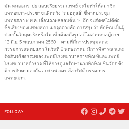
มั่น หมออมร-ปธ.สอบจริยธรรมแพทย์ จะไม่ทำให้สมาชิก
แพทยสภา-ประชาชนผิดหวัง “หมอตุลย์” ชี้หากประชุม
แพทยสภา 8 พ.ค. เลื่อนถกผลสอบชั้น 14 อีก จะส่งผลไม่ดีต่อ
ชื่อเสียงของแพทยสภา เผยจุดตายคือ การสรุปว่า ทักษิณ เป็นผู้
ป่วยขั้นวิกฤตจริงหรือไม่ เชื่อมีผลถึงรูปคดีไต่สวนศาลฎีกาฯ
13 มิ.ย. 5 พฤษภาคม 2568 – ตามที่มีการประชุมคณะ
กรรมการแพทยสภา ในวันที่ 8 พฤษภาคม มีการพิจารณาและ
ตัดสินจริยธรรมของแพทย์โรงพยาบาลราชทัณฑ์และแพทย์
โรงพยาบาลตำรวจ ที่ให้การดูแลรักษานายทักษิณ ชินวัตร ซึ่ง
มีการจับตามองกันว่า ศ.นพ.อมร ลีลารัศมี กรรมการ
แพทยสภา...
FOLLOW: