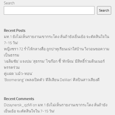
Search
Search
Recent Posts
มท.1 ยังไม่เห็นรายงานเขากระโดง ลั่นถ้ายังเยิ่นเย้อ จะตัดสินใจใน
7-15 วัน!
หญิงชรา 72 ร่ำไห้กลางสื่อ ถูกปาทุเรียนเน่าใส่บ้าน วิงวอนขอความ
เป็นธรรม
‘เฉลิมชัย’ แจงปม ‘สุธรรม’ ไขก๊อก ชี้ ‘ทักษิณ’ มีสิทธิ์ร่วมดินเนอร์
พรรคร่วม
คู่แฝด ‘แม้ว-ทอน’
‘Boomerang’ เพลงเปิดตัว ‘ดีลิเลียน Delilian’ ศิลปินสาวเสียงดี
Recent Comments
Dizaynersk_qzMl
on
มท.1 ยังไม่เห็นรายงานเขากระโดง ลั่นถ้ายัง
เยิ่นเย้อ จะตัดสินใจใน 7-15 วัน!