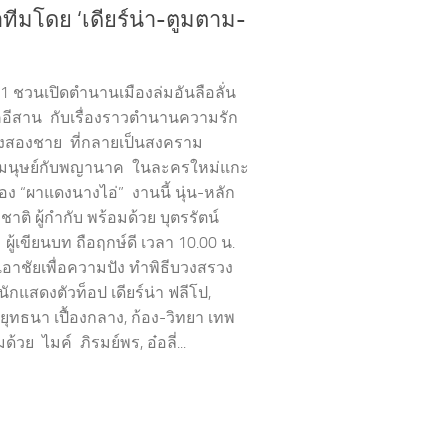
ำทีมโดย ‘เดียร์น่า-ตูมตาม-
31 ชวนเปิดตำนานเมืองล่มอันลือลั่น
ีสาน กับเรื่องราวตำนานความรัก
ิงสองชาย ที่กลายเป็นสงคราม
งมนุษย์กับพญานาค ในละครใหม่แกะ
ื่อง “ผาแดงนางไอ่” งานนี้ นุ่น-หลัก
ชาติ ผู้กำกับ พร้อมด้วย บุตรรัตน์
ผู้เขียนบท ถือฤกษ์ดี เวลา 10.00 น.
เอาชัยเพื่อความปัง ทำพิธีบวงสรวง
นักแสดงตัวท็อป เดียร์น่า ฟลีโป,
ยุทธนา เปื้องกลาง, ก้อง-วิทยา เทพ
มด้วย ไมค์ ภิรมย์พร, อ๋อลี่...