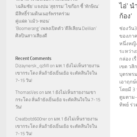
ไอ่’ น
‘เฉลิมชัย’ แจงปม ‘สุธรรม’ ไขก๊อก ชี้ ‘ทักษิณ’
มีสิทธิ์ร่วมดินเนอร์พรรคร่วม
ก้อง’
คู่แฝด ‘แม้ว-ทอน’
ช่องวัน
‘Boomerang’ เพลงเปิดตัว ‘ดีลิเลียน Delilian’
ศิลปินสาวเสียงดี
ของภาคอ
หนึ่งหญ
ระหว่า
Recent Comments
กล่อง เร
Dizaynersk_qzMl
on
มท.1 ยังไม่เห็นรายงาน
เขต วสิก
เขากระโดง ลั่นถ้ายังเยิ่นเย้อ จะตัดสินใจใน
บุตรพรม 
7-15 วัน!
เอาฤกษ์
โดยมี 3 
ThomasVes
on
มท.1 ยังไม่เห็นรายงานเขา
ตูมตาม-
กระโดง ลั่นถ้ายังเยิ่นเย้อ จะตัดสินใจใน 7-15
ทิพย์ ร่ว
วัน!
Creatbotd600rer
on
มท.1 ยังไม่เห็นรายงาน
เขากระโดง ลั่นถ้ายังเยิ่นเย้อ จะตัดสินใจใน
7-15 วัน!