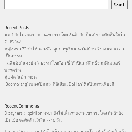
Search
Recent Posts
มท.1 ยังไม่เห็นรายงานเขากระโดง ลั่นถ้ายังเยิ่นเย้อ จะตัดสินใจใน
7-15 วัน!
หญิงชรา 72 ร่ำไห้กลางสื่อ ถูกปาทุเรียนเน่าใส่บ้าน วิงวอนขอความ
เป็นธรรม
‘เฉลิมชัย’ แจงปม ‘สุธรรม’ ไขก๊อก ชี้ ‘ทักษิณ’ มีสิทธิ์ร่วมดินเนอร์
พรรคร่วม
คู่แฝด ‘แม้ว-ทอน’
‘Boomerang’ เพลงเปิดตัว ‘ดีลิเลียน Delilian’ ศิลปินสาวเสียงดี
Recent Comments
Dizaynersk_qzMl
on
มท.1 ยังไม่เห็นรายงานเขากระโดง ลั่นถ้ายัง
เยิ่นเย้อ จะตัดสินใจใน 7-15 วัน!
ThomasVes
on
มท.1 ยังไม่เห็นรายงานเขากระโดง ลั่นถ้ายังเยิ่นเย้อ