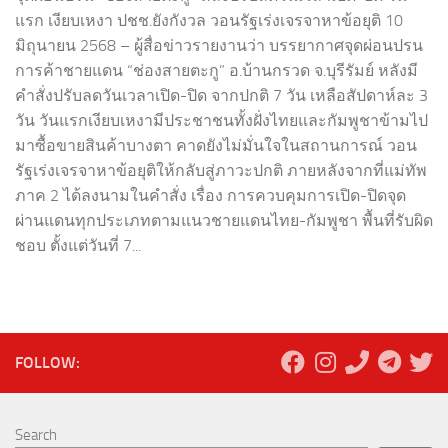
แรก เงียบเหงา ปชช.ยังกังวล วอนรัฐเร่งเจรจาหาข้อยุติ 10
มิถุนายน 2568 – ผู้สื่อข่าวรายงานว่า บรรยากาศจุดผ่อนปรน
การค้าชายแดน “ช่องสายตะกู” อ.บ้านกรวด จ.บุรีรัมย์ หลังมี
คำสั่งปรับลดวันเวลาเปิด-ปิด จากปกติ 7 วัน เหลือสัปดาห์ละ 3
วัน วันแรกเงียบเหงามีประชาชนทั้งฝั่งไทยและกัมพูชาข้ามไป
มาซื้อขายสินค้าบางตา คาดยังไม่มั่นใจในสถานการณ์ วอน
รัฐเร่งเจรจาหาข้อยุติให้กลับสู่ภาวะปกติ ภายหลังจากที่แม่ทัพ
ภาค 2 ได้ลงนามในคำสั่ง เรื่อง การควบคุมการเปิด-ปิดจุด
ผ่านแดนทุกประเภทตามแนวชายแดนไทย-กัมพูชา พื้นที่รับผิด
ชอบ ตั้งแต่วันที่ 7...
FOLLOW:
Search