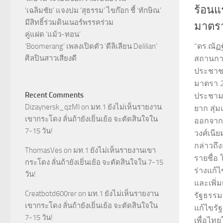
ร้อนแ
‘เฉลิมชัย’ แจงปม ‘สุธรรม’ ไขก๊อก ชี้ ‘ทักษิณ’
มีสิทธิ์ร่วมดินเนอร์พรรคร่วม
มาตรา
คู่แฝด ‘แม้ว-ทอน’
“ดร.ณั
‘Boomerang’ เพลงเปิดตัว ‘ดีลิเลียน Delilian’
ศิลปินสาวเสียงดี
สถานกา
ประชาชน
มาตรา 2
Recent Comments
ประชามต
Dizaynersk_qzMl
on
มท.1 ยังไม่เห็นรายงาน
ยาก สุ่
เขากระโดง ลั่นถ้ายังเยิ่นเย้อ จะตัดสินใจใน
ออกจากต
7-15 วัน!
วงศ์เนี
กล่าวถึง
ThomasVes
on
มท.1 ยังไม่เห็นรายงานเขา
รายชื่
กระโดง ลั่นถ้ายังเยิ่นเย้อ จะตัดสินใจใน 7-15
ร่างแก้
วัน!
และเพิ่
Creatbotd600rer
on
มท.1 ยังไม่เห็นรายงาน
รัฐธรรม
เขากระโดง ลั่นถ้ายังเยิ่นเย้อ จะตัดสินใจใน
แก้ไขรั
7-15 วัน!
เพื่อไท