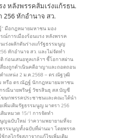
รง หลังพรรคส้มเร่งแก้รธน.
 256 หักอำนาจ สว.
ฏฐ์” มือกฎหมายมหาชน มอง
รณ์การเมืองร้อนแรง หลังพรรค
เร่งผลักดันร่างแก้รัฐธรรมนูญ
56 หักอำนาจ สว. และไม่จัดทำ
ิ ก่อนเสนอทูลเกล้าฯ ชี้โอกาสผ่าน
มเสี่ยงถูกดำเนินคดีอาญาและถอดถอน
ำแหน่ง 2 ม.ค.2568 – ดร.ณัฐวุฒิ
ยม หรือ ดร.ณัฏฐ์ นักกฎหมายมหาชน
กรณีนายพริษฐ์ วัชรสินธุ สส.บัญชี
อ โฆษกพรรคประชาชนและคณะได้นำ
ไขเพิ่มเติมรัฐธรรมนูญ มาตรา 256
มเติมหมวด 15/1 การจัดทำ
นูญฉบับใหม่ ว่าความพยายามที่จะ
ฐธรรมนูญทั้งฉบับที่ผ่านมา โดยพรรค
ยใช้กลไกรัฐสภาจากแก้ไขเพิ่มเติม