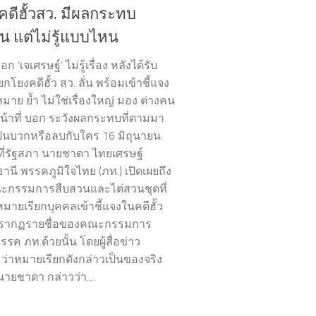
ดีฮั้วสว. มีผลกระทบ
น แต่ไม่รู้แบบไหน
ก ‘เจเศรษฐ์’ ไม่รู้เรื่อง หลังได้รับ
กโยงคดีฮั้ว สว. ลั่น พร้อมเข้าชี้แจง
าย ย้ำ ไม่ใช่เรื่องใหญ่ มอง ต่างคน
น้าที่ บอก ระวังผลกระทบที่ตามมา
ะเป็นบวกหรือลบกับใคร 16 มิถุนายน
ที่รัฐสภา นายชาดา ไทยเศรษฐ์
ธานี พรรคภูมิใจไทย (ภท.) เปิดเผยถึง
ะกรรมการสืบสวนและไต่สวนชุดที่
มายเรียกบุคคลเข้าชี้แจงในคดีฮั้ว
งปรากฏรายชื่อของคณะกรรมการ
รค ภท.ด้วยนั้น โดยผู้สื่อข่าว
่าหมายเรียกดังกล่าวเป็นของจริง
นายชาดา กล่าวว่า...