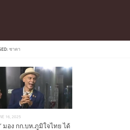
GED:
ชาดา
NE 16, 2025
’ มอง กก.บห.ภูมิใจไทย ได้