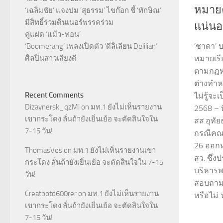
หมายค
‘เฉลิมชัย’ แจงปม ‘สุธรรม’ ไขก๊อก ชี้ ‘ทักษิณ’
มีสิทธิ์ร่วมดินเนอร์พรรคร่วม
แน่นอ
คู่แฝด ‘แม้ว-ทอน’
‘ชาดา’ บอ
‘Boomerang’ เพลงเปิดตัว ‘ดีลิเลียน Delilian’
ศิลปินสาวเสียงดี
หมายเรีย
ตามกฎหม
ต่างทำห
Recent Comments
ไม่รู้จ
Dizaynersk_qzMl
on
มท.1 ยังไม่เห็นรายงาน
2568 – 
เขากระโดง ลั่นถ้ายังเยิ่นเย้อ จะตัดสินใจใน
สส.อุทัย
7-15 วัน!
กรณีคณ
26 ออกห
ThomasVes
on
มท.1 ยังไม่เห็นรายงานเขา
สว. ซึ่
กระโดง ลั่นถ้ายังเยิ่นเย้อ จะตัดสินใจใน 7-15
บริหารพร
วัน!
สอบถามว
Creatbotd600rer
on
มท.1 ยังไม่เห็นรายงาน
หรือไม่ 
เขากระโดง ลั่นถ้ายังเยิ่นเย้อ จะตัดสินใจใน
7-15 วัน!