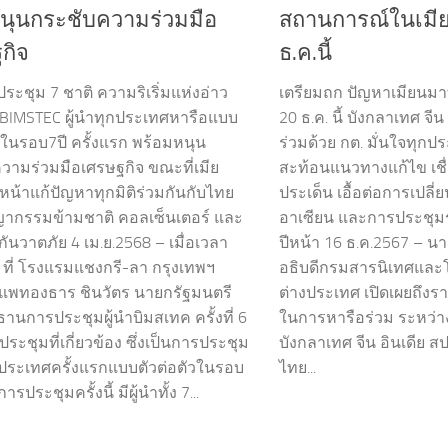
นุนกระชับความร่วมมือ
สถานการณ์ในเมี
กิจ
ธ.ค.นี้
วประชุม 7 ชาติ ความริเริ่มแห่งอ่าว
เตรียมถก ปัญหาเมียนมาที
BIMSTEC ผู้นำทุกประเทศหารือแบบ
20 ธ.ค. นี้ บังกลาเทศ จี
ัวในรอบ7ปี ครั้งแรก พร้อมหนุน
ร่วมด้วย กต. มั่นใจทุกปร
วามร่วมมือเศรษฐกิจ ขณะที่เมีย
สะท้อนแนวทางแก้ไข เชื่
หน้าแก้ปัญหาทุกมิติร่วมกันกับไทย
ประเด็น เอื้อต่อการเปลี
ญากรรมข้ามชาติ คอลเซ็นเตอร์ และ
อาเซียน และการประชุมร
ันวาตภัย 4 เม.ย.2568 – เมื่อเวลา
ปีหน้า 16 ธ.ค.2567 – น
. ที่ โรงแรมแชงกรี-ลา กรุงเทพฯ
อธิบดีกรมสารนิเทศแล
พทองธาร ชินวัตร นายกรัฐมนตรี
ต่างประเทศ เปิดเผยถึงราย
ธานการประชุมผู้นำบิมสเทค ครั้งที่ 6
ในการหารือร่วม ระหว่าง
ะชุมที่เกี่ยวข้อง ซึ่งเป็นการประชุม
บังกลาเทศ จีน อินเดีย 
ประเทศครั้งแรกแบบตัวต่อตัวในรอบ
ไทย...
ารประชุมครั้งนี้ มีผู้นำทั้ง 7...