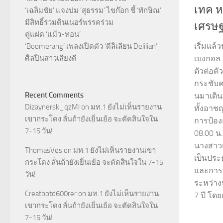
เทค ห
‘เฉลิมชัย’ แจงปม ‘สุธรรม’ ไขก๊อก ชี้ ‘ทักษิณ’
มีสิทธิ์ร่วมดินเนอร์พรรคร่วม
เศรษฐ
คู่แฝด ‘แม้ว-ทอน’
เริ่มแล้
‘Boomerang’ เพลงเปิดตัว ‘ดีลิเลียน Delilian’
ศิลปินสาวเสียงดี
เบงกอล 
ตัวต่อต
กระชับค
Recent Comments
นมาเดิน
Dizaynersk_qzMl
on
มท.1 ยังไม่เห็นรายงาน
ทั้งอาช
เขากระโดง ลั่นถ้ายังเยิ่นเย้อ จะตัดสินใจใน
การป้องก
7-15 วัน!
08.00 น
นางสาวแ
ThomasVes
on
มท.1 ยังไม่เห็นรายงานเขา
เป็นประ
กระโดง ลั่นถ้ายังเยิ่นเย้อ จะตัดสินใจใน 7-15
และการปร
วัน!
ระหว่าง
Creatbotd600rer
on
มท.1 ยังไม่เห็นรายงาน
7 ปี โดยก
เขากระโดง ลั่นถ้ายังเยิ่นเย้อ จะตัดสินใจใน
7-15 วัน!