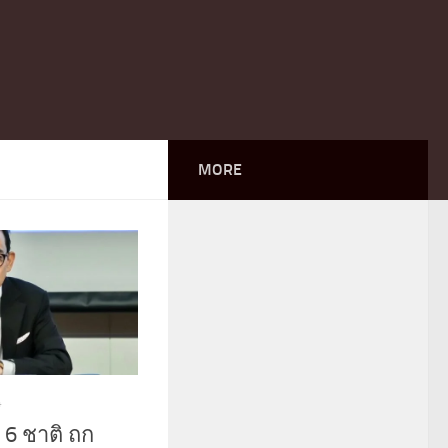
MORE
4
 6 ชาติ ถก