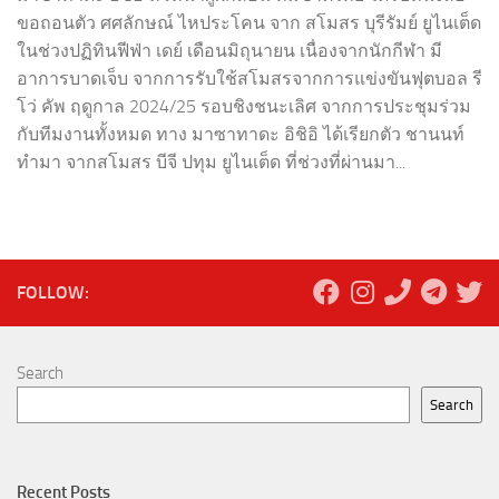
ขอถอนตัว ศศลักษณ์ ไหประโคน จาก สโมสร บุรีรัมย์ ยูไนเต็ด
ในช่วงปฏิทินฟีฟ่า เดย์ เดือนมิถุนายน เนื่องจากนักกีฬา มี
อาการบาดเจ็บ จากการรับใช้สโมสรจากการแข่งขันฟุตบอล รี
โว่ คัพ ฤดูกาล 2024/25 รอบชิงชนะเลิศ จากการประชุมร่วม
กับทีมงานทั้งหมด ทาง มาซาทาดะ อิชิอิ ได้เรียกตัว ชานนท์
ทำมา จากสโมสร บีจี ปทุม ยูไนเต็ด ที่ช่วงที่ผ่านมา...
FOLLOW:
Search
Search
Recent Posts