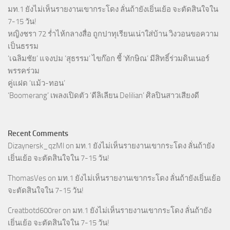
มท.1 ยังไม่เห็นรายงานเขากระโดง ลั่นถ้ายังเยิ่นเย้อ จะตัดสินใจใน
7-15 วัน!
หญิงชรา 72 ร่ำไห้กลางสื่อ ถูกปาทุเรียนเน่าใส่บ้าน วิงวอนขอความ
เป็นธรรม
‘เฉลิมชัย’ แจงปม ‘สุธรรม’ ไขก๊อก ชี้ ‘ทักษิณ’ มีสิทธิ์ร่วมดินเนอร์
พรรคร่วม
คู่แฝด ‘แม้ว-ทอน’
‘Boomerang’ เพลงเปิดตัว ‘ดีลิเลียน Delilian’ ศิลปินสาวเสียงดี
Recent Comments
Dizaynersk_qzMl
on
มท.1 ยังไม่เห็นรายงานเขากระโดง ลั่นถ้ายัง
เยิ่นเย้อ จะตัดสินใจใน 7-15 วัน!
ThomasVes
on
มท.1 ยังไม่เห็นรายงานเขากระโดง ลั่นถ้ายังเยิ่นเย้อ
จะตัดสินใจใน 7-15 วัน!
Creatbotd600rer
on
มท.1 ยังไม่เห็นรายงานเขากระโดง ลั่นถ้ายัง
เยิ่นเย้อ จะตัดสินใจใน 7-15 วัน!