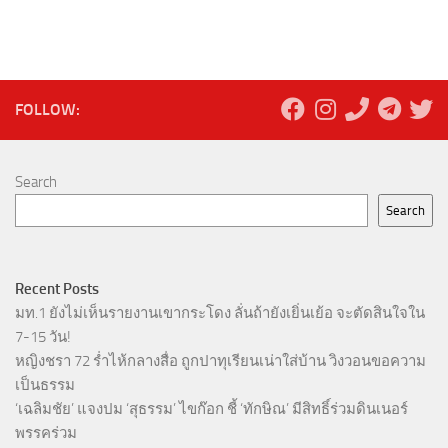
FOLLOW:
Search
Search
Recent Posts
มท.1 ยังไม่เห็นรายงานเขากระโดง ลั่นถ้ายังเยิ่นเย้อ จะตัดสินใจใน
7-15 วัน!
หญิงชรา 72 ร่ำไห้กลางสื่อ ถูกปาทุเรียนเน่าใส่บ้าน วิงวอนขอความ
เป็นธรรม
‘เฉลิมชัย’ แจงปม ‘สุธรรม’ ไขก๊อก ชี้ ‘ทักษิณ’ มีสิทธิ์ร่วมดินเนอร์
พรรคร่วม