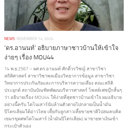
NEWS
NOVEMBER 14, 2024
‘ดร.อานนท์’ อธิบายภาษาชาวบ้านให้เข้าใจ
ง่ายๆ เรื่อง MOU44
14 พ.ย.2567 – ผศ.ดร.อานนท์ ศักดิ์วรวิชญ์ สาขาวิชา
สถิติศาสตร์ สาขาวิชาพลเมืองวิทยาการข้อมูล สาขาวิชา
วิทยาการประกันภัยและการบริหารความเสี่ยง คณะสถิติ
ประยุกต์ สถาบันบัณฑิตพัฒนบริหารศาสตร์ โพสต์เฟซบุ๊กสั้นๆ
ว่า อธิบายเรื่อง MOU44 ให้ง่ายที่สุดชาวบ้านเข้าใจ ผมอธิบาย
อย่างนี้ครับ ไดโนเสาร์นับล้านตัวตายไปกลายเป็นน้ำมัน
ปิโตรเลียมใต้อ่าวไทย เหี้ยกับลูกสาวเหี้ยขายชาติไปสมคบคิด
เขมรขุดศพไดโนเสาร์ (น้ำมันปิโตรเลียม) มาขายหาเงินเข้า
กระเป๋าตัวเอง