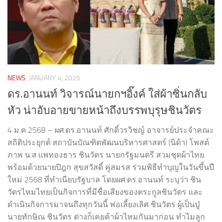
NEWS
JANUARY 4, 2025
ดร.อานนท์ วิจารณ์นายกฯอิ๊งค์ ใส่ผ้าซิ่นกลับ
หัว น่าอับอายขายหน้าถึงบรรพบุรุษชินวัตร
4 ม.ค.2568 – ผศ.ดร.อานนท์ ศักดิ์วรวิชญ์ อาจารย์ประจำคณะ
สถิติประยุกต์ สถาบันบัณฑิตพัฒนบริหารศาสตร์ (นิด้า) โพสต์
ภาพ น.ส.แพทองธาร ชินวัตร นายกรัฐมนตรี สวมชุดผ้าไทย
พร้อมด้วยนายปิฎก สุขสวัสดิ์ คู่สมรส ร่วมพิธีทำบุญในวันขึ้นปี
ใหม่ 2568 ที่ทำเนียบรัฐบาล โดยผศ.ดร.อานนท์ ระบุว่า ชิน
วัตรไหมไทยเป็นกิจการที่มีชื่อเสียงของตระกูลชินวัตร และ
ดำเนินกิจการมาจนถึงทุกวันนี้ พ่อเลี้ยงเลิศ ชินวัตร ผู้เป็นปู่
นายทักษิณ ชินวัตร ต่างก็เคยค้าผ้าไหมกันมาก่อน ทำไมลูก