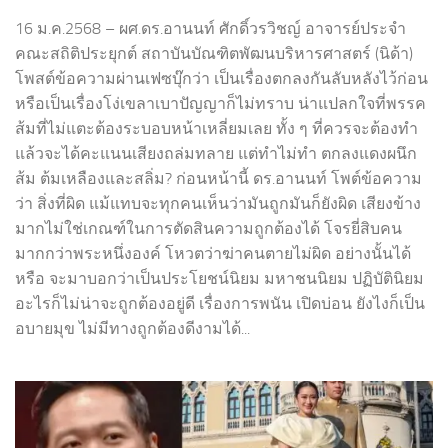
16 ม.ค.2568 – ผศ.ดร.อานนท์ ศักดิ์วรวิชญ์ อาจารย์ประจำ
คณะสถิติประยุกต์ สถาบันบัณฑิตพัฒนบริหารศาสตร์ (นิด้า)
โพสต์ข้อความผ่านเฟซบุ๊กว่า เป็นเรื่องตกลงกันลับหลังไว้ก่อน
หรือเป็นเรื่องโง่เขลาเบาปัญญาก็ไม่ทราบ น่าแปลกใจที่พรรค
ส้มที่ไม่แตะต้องระบอบหน้าเหลี่ยมเลย ทั้ง ๆ ที่ควรจะต้องทำ
แล้วจะได้คะแนนเสียงถล่มทลาย แต่ทำไม่ทำ ตกลงแดงผนึก
ส้ม ต้มเหลืองและสลิ่ม? ก่อนหน้านี้ ดร.อานนท์ โพต์ข้อความ
ว่า สิ่งที่ผิด แม้แทบจะทุกคนเห็นว่ามันถูกมันก็ยังผิด เสียงข้าง
มากไม่ใช่เกณฑ์ในการตัดสินความถูกต้องได้ โจรยี่สิบคน
มากกว่าพระหนึ่งองค์ โหวตว่าฆ่าคนตายไม่ผิด อย่างนั้นได้
หรือ จะมาบอกว่าเป็นประโยชน์นิยม มหาชนนิยม ปฏิบัตินิยม
อะไรก็ไม่น่าจะถูกต้องอยู่ดี เรื่องการพนัน เปิดบ่อน ยังไงก็เป็น
อบายมุข ไม่มีทางถูกต้องดีงามได้...