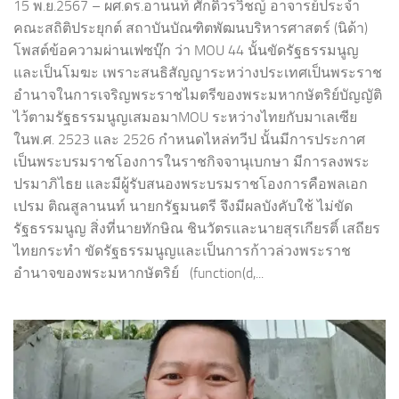
15 พ.ย.2567 – ผศ.ดร.อานนท์ ศักดิ์วรวิชญ์ อาจารย์ประจำ
คณะสถิติประยุกต์ สถาบันบัณฑิตพัฒนบริหารศาสตร์ (นิด้า)
โพสต์ข้อความผ่านเฟซบุ๊ก ว่า MOU 44 นั้นขัดรัฐธรรมนูญ
และเป็นโมฆะ เพราะสนธิสัญญาระหว่างประเทศเป็นพระราช
อำนาจในการเจริญพระราชไมตรีของพระมหากษัตริย์บัญญัติ
ไว้ตามรัฐธรรมนูญเสมอมาMOU ระหว่างไทยกับมาเลเซีย
ในพ.ศ. 2523 และ 2526 กำหนดไหล่ทวีป นั้นมีการประกาศ
เป็นพระบรมราชโองการในราชกิจจานุเบกษา มีการลงพระ
ปรมาภิไธย และมีผู้รับสนองพระบรมราชโองการคือพลเอก
เปรม ติณสูลานนท์ นายกรัฐมนตรี จึงมีผลบังคับใช้ ไม่ขัด
รัฐธรรมนูญ สิ่งที่นายทักษิณ ชินวัตรและนายสุรเกียรติ์ เสถียร
ไทยกระทำ ขัดรัฐธรรมนูญและเป็นการก้าวล่วงพระราช
อำนาจของพระมหากษัตริย์ (function(d,...