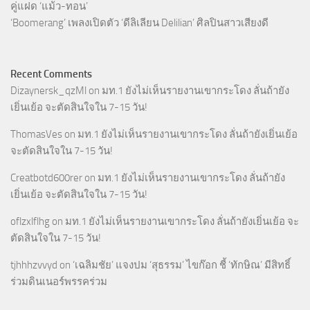
คู่แฝด ‘แม้ว-ทอน’
‘Boomerang’ เพลงเปิดตัว ‘ดีลิเลียน Delilian’ ศิลปินสาวเสียงดี
Recent Comments
Dizaynersk_qzMl
on
มท.1 ยังไม่เห็นรายงานเขากระโดง ลั่นถ้ายัง
เยิ่นเย้อ จะตัดสินใจใน 7-15 วัน!
ThomasVes
on
มท.1 ยังไม่เห็นรายงานเขากระโดง ลั่นถ้ายังเยิ่นเย้อ
จะตัดสินใจใน 7-15 วัน!
Creatbotd600rer
on
มท.1 ยังไม่เห็นรายงานเขากระโดง ลั่นถ้ายัง
เยิ่นเย้อ จะตัดสินใจใน 7-15 วัน!
oflzxlflhg
on
มท.1 ยังไม่เห็นรายงานเขากระโดง ลั่นถ้ายังเยิ่นเย้อ จะ
ตัดสินใจใน 7-15 วัน!
tjhhhzvvyd
on
‘เฉลิมชัย’ แจงปม ‘สุธรรม’ ไขก๊อก ชี้ ‘ทักษิณ’ มีสิทธิ์
ร่วมดินเนอร์พรรคร่วม