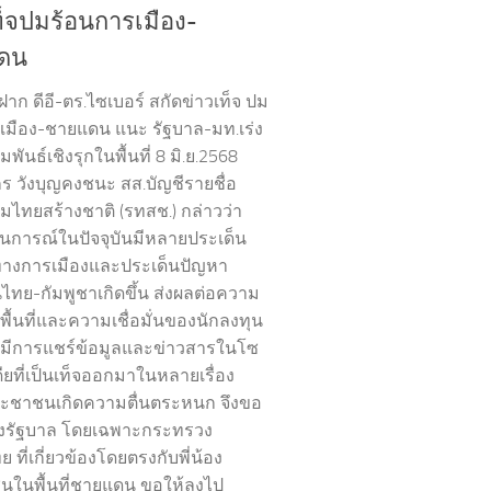
ท็จปมร้อนการเมือง-
ดน
าก ดีอี-ตร.ไซเบอร์ สกัดข่าวเท็จ ปม
เมือง-ชายแดน แนะ รัฐบาล-มท.เร่ง
พันธ์เชิงรุกในพื้นที่ 8 มิ.ย.2568
 วังบุญคงชนะ สส.บัญชีรายชื่อ
ไทยสร้างชาติ (รทสช.) กล่าวว่า
การณ์ในปัจจุบันมีหลายประเด็น
งทางการเมืองและประเด็นปัญหา
ทย-กัมพูชาเกิดขึ้น ส่งผลต่อความ
พื้นที่และความเชื่อมั่นของนักลงทุน
่ามีการแชร์ข้อมูลและข่าวสารในโซ
ดียที่เป็นเท็จออกมาในหลายเรื่อง
ะชาชนเกิดความตื่นตระหนก จึงขอ
ังรัฐบาล โดยเฉพาะกระทรวง
ที่เกี่ยวข้องโดยตรงกับพี่น้อง
ในพื้นที่ชายแดน ขอให้ลงไป