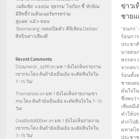
ข่าวเ
‘เฉลิมชัย’ แจงปม ‘สุธรรม’ ไขก๊อก ชี้ ‘ทักษิณ’
มีสิทธิ์ร่วมดินเนอร์พรรคร่วม
ชายแ
คู่แฝด ‘แม้ว-ทอน’
“ธนกร” ฝ
‘Boomerang’ เพลงเปิดตัว ‘ดีลิเลียน Delilian’
ศิลปินสาวเสียงดี
ร้อนการ
ประชาสัม
นายธนกร
Recent Comments
พรรครวม
Dizaynersk_qzMl
on
มท.1 ยังไม่เห็นรายงาน
จากสถาน
เขากระโดง ลั่นถ้ายังเยิ่นเย้อ จะตัดสินใจใน
ร้อนทั้
7-15 วัน!
ชายแดนไ
มั่นใจใน
ThomasVes
on
มท.1 ยังไม่เห็นรายงานเขา
ซึ่งพบว
กระโดง ลั่นถ้ายังเยิ่นเย้อ จะตัดสินใจใน 7-15
เชียลมีเ
วัน!
ทำให้ปร
Creatbotd600rer
on
มท.1 ยังไม่เห็นรายงาน
ฝากไปย
เขากระโดง ลั่นถ้ายังเยิ่นเย้อ จะตัดสินใจใน
มหาดไทย 
7-15 วัน!
ประชาชน