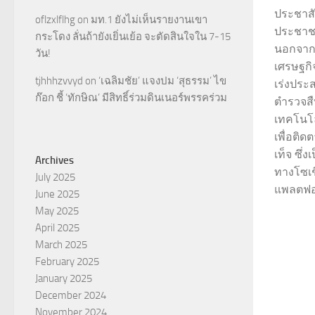
ประชาสั
oflzxlflhg
on
มท.1 ยังไม่เห็นรายงานเขา
ประชาชน
กระโดง ลั่นถ้ายังเยิ่นเย้อ จะตัดสินใจใน 7-15
นอกจากนี
วัน!
เศรษฐกิ
tjhhhzvvyd
on
‘เฉลิมชัย’ แจงปม ‘สุธรรม’ ไข
เร่งประ
ก๊อก ชี้ ‘ทักษิณ’ มีสิทธิ์ร่วมดินเนอร์พรรคร่วม
ตำรวจส
เทคโนโล
เพื่อติด
เท็จ ซึ่
Archives
ทางโซเช
July 2025
แพลตฟอร
June 2025
May 2025
April 2025
March 2025
February 2025
January 2025
December 2024
November 2024