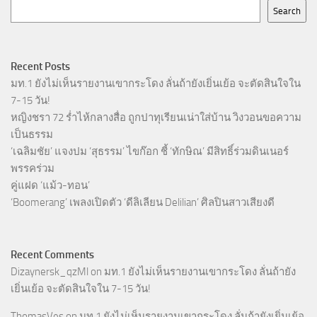
Search
Recent Posts
มท.1 ยังไม่เห็นรายงานเขากระโดง ลั่นถ้ายังเยิ่นเย้อ จะตัดสินใจใน
7-15 วัน!
หญิงชรา 72 ร่ำไห้กลางสื่อ ถูกปาทุเรียนเน่าใส่บ้าน วิงวอนขอความ
เป็นธรรม
‘เฉลิมชัย’ แจงปม ‘สุธรรม’ ไขก๊อก ชี้ ‘ทักษิณ’ มีสิทธิ์ร่วมดินเนอร์
พรรคร่วม
คู่แฝด ‘แม้ว-ทอน’
‘Boomerang’ เพลงเปิดตัว ‘ดีลิเลียน Delilian’ ศิลปินสาวเสียงดี
Recent Comments
Dizaynersk_qzMl
on
มท.1 ยังไม่เห็นรายงานเขากระโดง ลั่นถ้ายัง
เยิ่นเย้อ จะตัดสินใจใน 7-15 วัน!
ThomasVes
on
มท.1 ยังไม่เห็นรายงานเขากระโดง ลั่นถ้ายังเยิ่นเย้อ