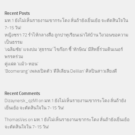
Recent Posts
มท.1 ยังไม่เห็นรายงานเขากระโดง ลั่นถ้ายังเยิ่นเย้อ จะตัดสินใจใน
7-15 วัน!
หญิงชรา 72 ร่ำไห้กลางสื่อ ถูกปาทุเรียนเน่าใส่บ้าน วิงวอนขอความ
เป็นธรรม
‘เฉลิมชัย’ แจงปม ‘สุธรรม’ ไขก๊อก ชี้ ‘ทักษิณ’ มีสิทธิ์ร่วมดินเนอร์
พรรคร่วม
คู่แฝด ‘แม้ว-ทอน’
‘Boomerang’ เพลงเปิดตัว ‘ดีลิเลียน Delilian’ ศิลปินสาวเสียงดี
Recent Comments
Dizaynersk_qzMl
on
มท.1 ยังไม่เห็นรายงานเขากระโดง ลั่นถ้ายัง
เยิ่นเย้อ จะตัดสินใจใน 7-15 วัน!
ThomasVes
on
มท.1 ยังไม่เห็นรายงานเขากระโดง ลั่นถ้ายังเยิ่นเย้อ
จะตัดสินใจใน 7-15 วัน!