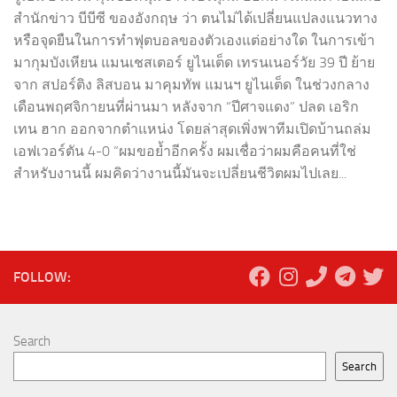
สำนักข่าว บีบีซี ของอังกฤษ ว่า ตนไม่ได้เปลี่ยนแปลงแนวทาง
หรือจุดยืนในการทำฟุตบอลของตัวเองแต่อย่างใด ในการเข้า
มากุมบังเหียน แมนเชสเตอร์ ยูไนเต็ด เทรนเนอร์วัย 39 ปี ย้าย
จาก สปอร์ติง ลิสบอน มาคุมทัพ แมนฯ ยูไนเต็ด ในช่วงกลาง
เดือนพฤศจิกายนที่ผ่านมา หลังจาก “ปีศาจแดง” ปลด เอริก
เทน ฮาก ออกจากตำแหน่ง โดยล่าสุดเพิ่งพาทีมเปิดบ้านถล่ม
เอฟเวอร์ตัน 4-0 “ผมขอย้ำอีกครั้ง ผมเชื่อว่าผมคือคนที่ใช่
สำหรับงานนี้ ผมคิดว่างานนี้มันจะเปลี่ยนชีวิตผมไปเลย...
FOLLOW:
Search
Search