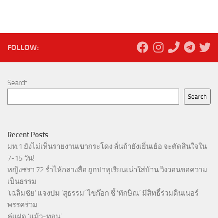
FOLLOW:
Search
Search
Recent Posts
มท.1 ยังไม่เห็นรายงานเขากระโดง ลั่นถ้ายังเยิ่นเย้อ จะตัดสินใจใน
7-15 วัน!
หญิงชรา 72 ร่ำไห้กลางสื่อ ถูกปาทุเรียนเน่าใส่บ้าน วิงวอนขอความ
เป็นธรรม
‘เฉลิมชัย’ แจงปม ‘สุธรรม’ ไขก๊อก ชี้ ‘ทักษิณ’ มีสิทธิ์ร่วมดินเนอร์
พรรคร่วม
คู่แฝด ‘แม้ว-ทอน’