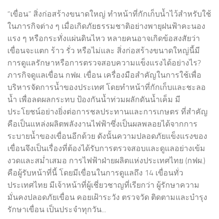
“เขื่อน” สิ่งก่อสร้างขนาดใหญ่ ทำหน้าที่กักเก็บน้ำไว้สำหรับใช้
ในภารกิจต่าง ๆ เมื่อเกิดภัยธรรมชาติอย่างพายุฝนฟ้าคะนอง
แรง ๆ หรือกระทั่งแผ่นดินไหว หลายคนอาจเกิดข้อสงสัยว่า
เขื่อนจะแตก ร้าว รั่ว หรือไม่และ สิ่งก่อสร้างขนาดใหญ่นี้มี
การดูแลรักษาหรือการตรวจสอบความแข็งแรงได้อย่างไร?
ภารกิจดูแลเขื่อน กฟผ. เขื่อน เครื่องมือสำคัญในการใช้เพื่อ
บริหารจัดการน้ำของประเทศ โดยทำหน้าที่กักเก็บและชะลอ
น้ำ เพื่อลดผลกระทบ ป้องกันน้ำท่วมผลักดันน้ำเค็ม มี
ประโยชน์อย่างยิ่งต่อการชลประทานและการเกษตร ที่สำคัญ
คือเป็นแหล่งผลิตพลังงานไฟฟ้าซึ่งเป็นผลพลอยได้จากการ
ระบายน้ำของเขื่อนอีกด้วย ดังนั้นความปลอดภัยแข็งแรงของ
เขื่อนจึงเป็นเรื่องที่ต้องได้รับการตรวจสอบและดูแลอย่างเข้ม
งวดและสม่ำเสมอ การไฟฟ้าฝ่ายผลิตแห่งประเทศไทย (กฟผ.)
คือผู้รับหน้าที่นี้ โดยมีเขื่อนในการดูแลถึง 14 เขื่อนทั่ว
ประเทศไทย มีเจ้าหน้าที่ผู้เชี่ยวชาญที่เรียกว่า ผู้รักษาความ
มั่นคงปลอดภัยเขื่อน คอยเฝ้าระวัง ตรวจวัด ติดตามและบำรุง
รักษาเขื่อน เป็นประจำทุกวัน...