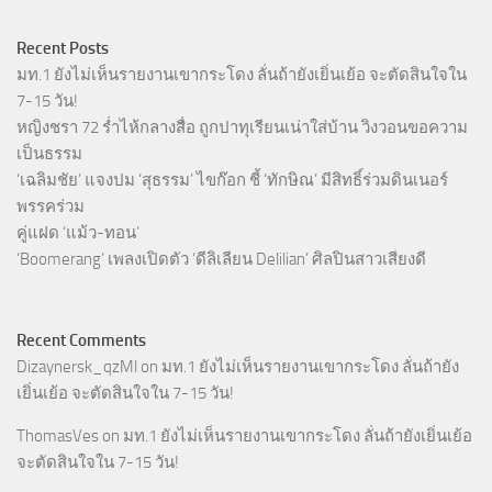
Recent Posts
มท.1 ยังไม่เห็นรายงานเขากระโดง ลั่นถ้ายังเยิ่นเย้อ จะตัดสินใจใน
7-15 วัน!
หญิงชรา 72 ร่ำไห้กลางสื่อ ถูกปาทุเรียนเน่าใส่บ้าน วิงวอนขอความ
เป็นธรรม
‘เฉลิมชัย’ แจงปม ‘สุธรรม’ ไขก๊อก ชี้ ‘ทักษิณ’ มีสิทธิ์ร่วมดินเนอร์
พรรคร่วม
คู่แฝด ‘แม้ว-ทอน’
‘Boomerang’ เพลงเปิดตัว ‘ดีลิเลียน Delilian’ ศิลปินสาวเสียงดี
Recent Comments
Dizaynersk_qzMl
on
มท.1 ยังไม่เห็นรายงานเขากระโดง ลั่นถ้ายัง
เยิ่นเย้อ จะตัดสินใจใน 7-15 วัน!
ThomasVes
on
มท.1 ยังไม่เห็นรายงานเขากระโดง ลั่นถ้ายังเยิ่นเย้อ
จะตัดสินใจใน 7-15 วัน!