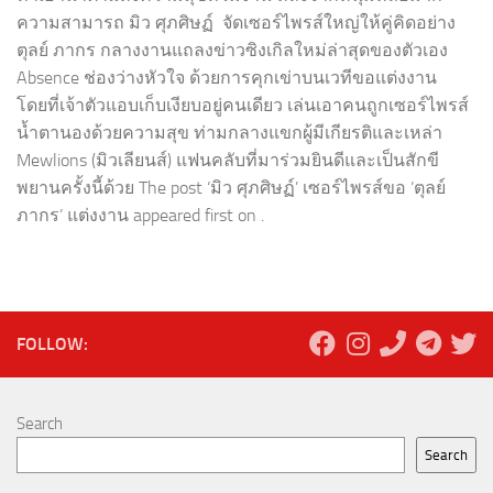
ความสามารถ มิว ศุภศิษฏ์ จัดเซอร์ไพรส์ใหญ่ให้คู่คิดอย่าง
ตุลย์ ภากร กลางงานแถลงข่าวซิงเกิลใหม่ล่าสุดของตัวเอง
Absence ช่องว่างหัวใจ ด้วยการคุกเข่าบนเวทีขอแต่งงาน
โดยที่เจ้าตัวแอบเก็บเงียบอยู่คนเดียว เล่นเอาคนถูกเซอร์ไพรส์
น้ำตานองด้วยความสุข ท่ามกลางแขกผู้มีเกียรติและเหล่า
Mewlions (มิวเลียนส์) แฟนคลับที่มาร่วมยินดีและเป็นสักขี
พยานครั้งนี้ด้วย The post ‘มิว ศุภศิษฏ์’ เซอร์ไพรส์ขอ ‘ตุลย์
ภากร’ แต่งงาน appeared first on .
FOLLOW:
Search
Search