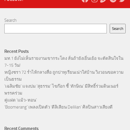
Search
Search
Recent Posts
มท.1 ยังไม่เห็นรายงานเขากระโดง ลั่นถ้ายังเยิ่นเย้อ จะตัดสินใจใน
7-15 วัน!
หญิงชรา 72 ร่ำไห้กลางสื่อ ถูกปาทุเรียนเน่าใส่บ้าน วิงวอนขอความ
เป็นธรรม
‘เฉลิมชัย’ แจงปม ‘สุธรรม’ ไขก๊อก ชี้ ‘ทักษิณ’ มีสิทธิ์ร่วมดินเนอร์
พรรคร่วม
คู่แฝด ‘แม้ว-ทอน’
‘Boomerang’ เพลงเปิดตัว ‘ดีลิเลียน Delilian’ ศิลปินสาวเสียงดี
Recent Comments