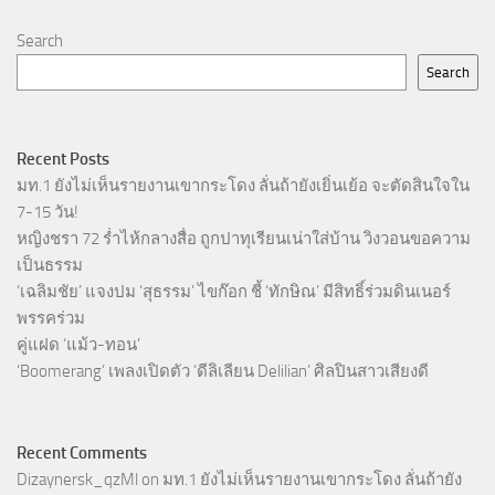
Search
Search
Recent Posts
มท.1 ยังไม่เห็นรายงานเขากระโดง ลั่นถ้ายังเยิ่นเย้อ จะตัดสินใจใน
7-15 วัน!
หญิงชรา 72 ร่ำไห้กลางสื่อ ถูกปาทุเรียนเน่าใส่บ้าน วิงวอนขอความ
เป็นธรรม
‘เฉลิมชัย’ แจงปม ‘สุธรรม’ ไขก๊อก ชี้ ‘ทักษิณ’ มีสิทธิ์ร่วมดินเนอร์
พรรคร่วม
คู่แฝด ‘แม้ว-ทอน’
‘Boomerang’ เพลงเปิดตัว ‘ดีลิเลียน Delilian’ ศิลปินสาวเสียงดี
Recent Comments
Dizaynersk_qzMl
on
มท.1 ยังไม่เห็นรายงานเขากระโดง ลั่นถ้ายัง