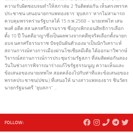
ความรับผิดชอบจนทำให้สภาล่ม 2 วันติดต่อกัน เห็นตรงพรรค
ประชาชน เสนอนายกฯแพทองธาร ‘ยุบสภา’ หากไม่สามารถ
ควบคุมพรรคร่วมรัฐบาลได้ 15 ก.พ.2568 – นายเทพไท เสน
พงศ์ อดีต สส.นครศรีธรรมราช ซึ่งถูกเพิกถอนสิทธิการเลือก
ตั้ง 10 ปี ในคดีอาญาซึ่งเป็นผลพวงจากคดีทุจริตเลือกตั้งนายก
อบจ.นครศรีธรรมราช ปัจจุบันผันตัวเองมาเป็นนักวิเคราะห์
สถานการณ์ทางการเมืองผ่านโซเชียลมีเดีย ได้ออกมาวิพากษ์
วิจารณ์สถานการณ์การประชุมร่วมรัฐสภา ที่ล่มติดต่อกันสอง
วันในช่วงการพิจารณาร่างแก้ไขรัฐธรรมนูญ ความเห็นและ
ข้อเสนอของนายเทพไท สอดคล้องไปกับท่าทีและข้อเสนอของ
พรรคประชาชน(ปชน.) ที่เสนอให้ นางสาวแพทองธาร ชินวัตร
นายกรัฐมนตรี “ยุบสภา” ...
FOLLOW: