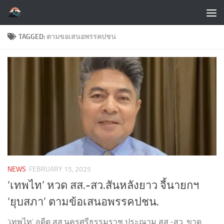
Skip to content
TAGGED:
ตามขอเสนอพรรคปชน
NEWS
FEBRUARY 15, 2025
‘เทพไท’ หวด สส.-สว.สันหลังยาว จี้นายกฯ
‘ยุบสภา’ ตามข้อเสนอพรรคปชน.
‘เทพไท’ อดีต สส.นครศรีธรรมราช ประณาม สส.-สว. ขาด