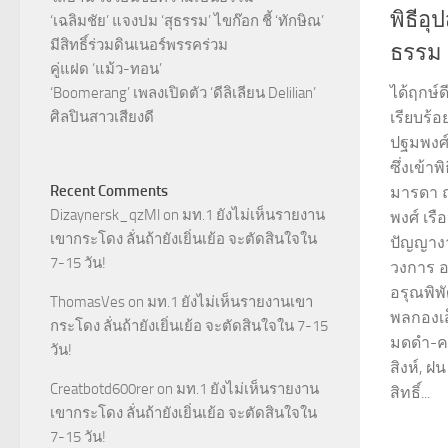
พิธีอ
‘เฉลิมชัย’ แจงปม ‘สุธรรม’ ไขก๊อก ชี้ ‘ทักษิณ’
มีสิทธิ์ร่วมดินเนอร์พรรคร่วม
ธรรม 
คู่แฝด ‘แม้ว-ทอน’
ได้ฤกษ์ด
‘Boomerang’ เพลงเปิดตัว ‘ดีลิเลียน Delilian’
ศิลปินสาวเสียงดี
เรียบร้
ปฐมพงศ์ 
ซึ่งเข้
Recent Comments
มารดา ณ
Dizaynersk_qzMl
on
มท.1 ยังไม่เห็นรายงาน
พงศ์ เร
เขากระโดง ลั่นถ้ายังเยิ่นเย้อ จะตัดสินใจใน
ปัญญาง
7-15 วัน!
วงการ อา
อรุณพิพ
ThomasVes
on
มท.1 ยังไม่เห็นรายงานเขา
พลกองเส็
กระโดง ลั่นถ้ายังเยิ่นเย้อ จะตัดสินใจใน 7-15
มดดำ-คช
วัน!
สิงห์, ฝ
Creatbotd600rer
on
มท.1 ยังไม่เห็นรายงาน
สิทธิ์...
เขากระโดง ลั่นถ้ายังเยิ่นเย้อ จะตัดสินใจใน
7-15 วัน!