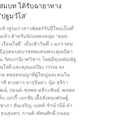
ุปสมบท ได้รับฉายาทาง
‘ปฐมวํโส’
ีเข้าสู่ร่มกาสาวพัสตร์รับปีใหม่เป็นที่
อยแล้ว สำหรับนักแสดงหนุ่ม “ทอย-
เรือนใจดี” เมื่อเช้าวันที่ 4 มกราคม
าพิธีอุปสมบทบวชทดแทนพระคุณบิดา
 วัดบวรนิเวศวิหาร โดยมีคุณพ่อณัฐ
ือนใจดี และคุณแม่ปิยะวรรณ จง
าม ตลอดจนญาติผู้ใหญ่และคนใน
ทิ ดวงดาว จารุจินดา, นุ้ย-สุจิรา
ัฒน์, ปอนด์-ชยพล หลีระพันธ์, พลพล
ง, เอกกี้-เอกชัย เอื้อสังคมเศรษฐ์,
าภา ตันเจริญ, เบสท์-รักษ์วนีย์ คำ
น ธนสุนทร, กานต์-ทัศนศักดิ์ ถนอม