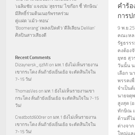
คำร้อง
‘เฉลิมชัย’ แจงปม ‘สุธรรม’ ไขก๊อก ชี้ ‘ทักษิณ’
มีสิทธิ์ร่วมดินเนอร์พรรคร่วม
การป
คู่แฝด ‘แม้ว-ทอน’
9 พ.ย.2
‘Boomerang’ เพลงเปิดตัว ‘ดีลิเลียน Delilian’
ศิลปินสาวเสียงดี
คณะหลอ
รัฐธรรรม
คงต้องจ
Recent Comments
ยุทธ สุ
Dizaynersk_qzMl
on
มท.1 ยังไม่เห็นรายงาน
วันนั้น 
เขากระโดง ลั่นถ้ายังเยิ่นเย้อ จะตัดสินใจใน
เลือก นาย
7-15 วัน!
พรรคเพื
จำเป็นต้
ThomasVes
on
มท.1 ยังไม่เห็นรายงานเขา
นายจตุพ
กระโดง ลั่นถ้ายังเยิ่นเย้อ จะตัดสินใจใน 7-15
สูงสุด 
วัน!
ทักษิณ แ
Creatbotd600rer
on
มท.1 ยังไม่เห็นรายงาน
ด้านที่ไ
เขากระโดง ลั่นถ้ายังเยิ่นเย้อ จะตัดสินใจใน
ต่างจาก
7-15 วัน!
ใหญ่และส