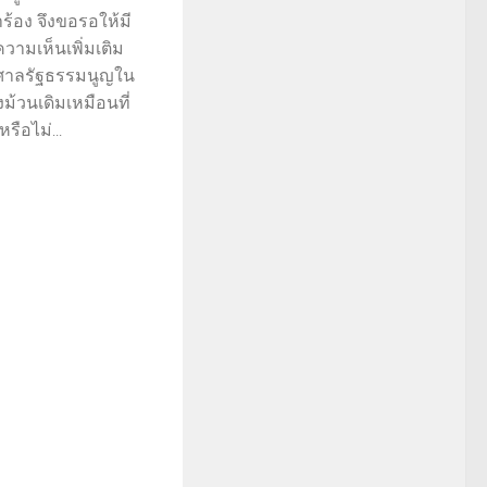
ำร้อง จึงขอรอให้มี
ามเห็นเพิ่มเติม
กศาลรัฐธรรมนูญใน
งม้วนเดิมเหมือนที่
รือไม่...