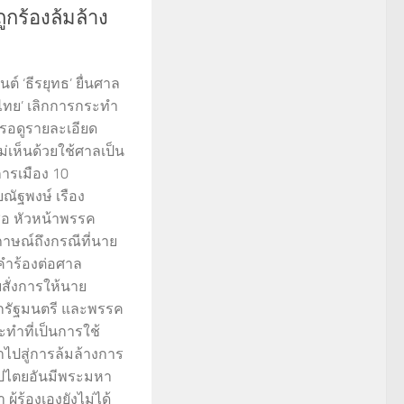
ถูกร้องล้มล้าง
์ ‘ธีรยุทธ’ ยื่นศาล​
่อไทย’ เลิกการกระทำ
รอดูรายละเอียด
่เห็นด้วยใช้ศาลเป็น
การเมือง 10
ณัฐพงษ์​ เรือง
ื่อ หัวหน้าพรรค
าษณ์ถึงกรณีที่นาย
นคำร้องต่อศาล
ยสั่งการให้นาย
ายกรัฐมนตรี และพรรค
ะทำที่เป็นการใช้
ไปสู่การล้มล้างการ
ไตยอันมีพระมหา
 ผู้ร้องเองยังไม่ได้