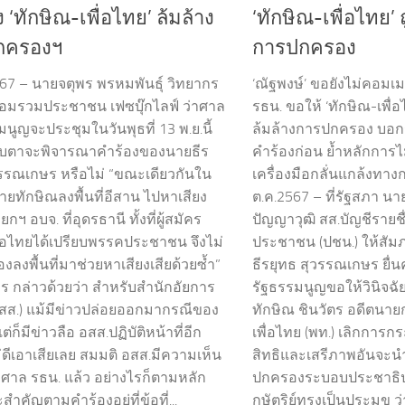
 ‘ทักษิณ-เพื่อไทย’ ล้มล้าง
‘ทักษิณ-เพื่อไทย’ 
กครองฯ
การปกครอง
567 – นายจตุพร พรหมพันธุ์ วิทยากร
‘ณัฐพงษ์’ ขอยังไม่คอมเมนต
มรวมประชาชน เฟซบุ๊กไลฟ์ ว่าศาล
รธน.​ ขอให้ ‘ทักษิณ-เพื
นูญจะประชุมในวันพุธที่ 13 พ.ย.นี้
ล้มล้างการปกครอง​ บอก
ับตาจะพิจารณาคำร้องของนายธีร
คำร้องก่อน ย้ำหลักการไม
วรรณเกษร หรือไม่ “ขณะเดียวกันใน
เครื่องมือกลั่นแกล้งทาง
นายทักษิณลงพื้นที่อีสาน ไปหาเสียง
ต.ค.2567 – ที่รัฐสภา นาย
กฯ อบจ. ที่อุดรธานี ทั้งที่ผู้สมัคร
ปัญญาวุฒิ สส.บัญชีรายช
่อไทยได้เปรียบพรรคประชาชน จึงไม่
ประชาชน (ปชน.) ให้สัมภ
องลงพื้นที่มาช่วยหาเสียงเสียด้วยซ้ำ”
ธีรยุทธ สุวรรณเกษร ยื่
ร กล่าวด้วยว่า สำหรับสำนักอัยการ
รัฐธรรมนูญขอให้วินิจฉั
(อสส.) แม้มีข่าวปล่อยออกมากรณีของ
ทักษิณ​ ชินวัตร​ อดีตน
ต่ก็มีข่าวลือ อสส.ปฏิบัติหน้าที่อีก
เพื่อไทย (พท.) เลิกการกร
ม่ดีเอาเสียเลย สมมติ อสส.มีความเห็น
สิทธิและเสรีภาพอันจะนำ
 ศาล รธน. แล้ว อย่างไรก็ตามหลัก
ปกครองระบอบประชาธิป
ำคัญตามคำร้องอยู่ที่ข้อที่...
กษัตริย์ทรงเป็นประมุข ว่า​