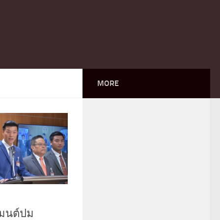
MORE
เมนต์ปม