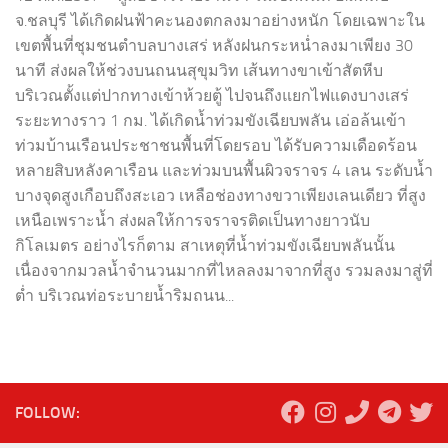
จ.ชลบุรี ได้เกิดฝนฟ้าคะนองตกลงมาอย่างหนัก โดยเฉพาะใน
เขตพื้นที่ชุมชนตำบลบางเสร่ หลังฝนกระหน่ำลงมาเพียง 30
นาที ส่งผลให้ช่วงบนถนนสุขุมวิท เส้นทางขาเข้าสัตหีบ
บริเวณตั้งแต่ปากทางเข้าห้วยตู้ ไปจนถึงแยกไฟแดงบางเสร่
ระยะทางราว 1 กม. ได้เกิดน้ำท่วมขังเฉียบพลัน เอ่อล้นเข้า
ท่วมบ้านเรือนประชาชนพื้นที่โดยรอบ ได้รับความเดือดร้อน
หลายสิบหลังคาเรือน และท่วมบนพื้นผิวจราจร 4 เลน ระดับน้ำ
บางจุดสูงเกือบถึงสะเอว เหลือช่องทางขวาเพียงเลนเดียว ที่สูง
เหนือเพราะน้ำ ส่งผลให้การจราจรติดเป็นทางยาวนับ
กิโลเมตร อย่างไรก็ตาม สาเหตุที่น้ำท่วมขังเฉียบพลันนั้น
เนื่องจากมวลน้ำจำนวนมากที่ไหลลงมาจากที่สูง รวมลงมาสู่ที่
ต่ำ บริเวณท่อระบายน้ำริมถนน...
FOLLOW: