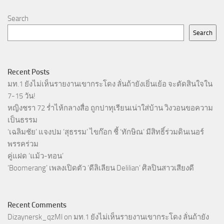
Search
Search
Recent Posts
มท.1 ยังไม่เห็นรายงานเขากระโดง ลั่นถ้ายังเยิ่นเย้อ จะตัดสินใจใน
7-15 วัน!
หญิงชรา 72 ร่ำไห้กลางสื่อ ถูกปาทุเรียนเน่าใส่บ้าน วิงวอนขอความ
เป็นธรรม
‘เฉลิมชัย’ แจงปม ‘สุธรรม’ ไขก๊อก ชี้ ‘ทักษิณ’ มีสิทธิ์ร่วมดินเนอร์
พรรคร่วม
คู่แฝด ‘แม้ว-ทอน’
‘Boomerang’ เพลงเปิดตัว ‘ดีลิเลียน Delilian’ ศิลปินสาวเสียงดี
Recent Comments
Dizaynersk_qzMl
on
มท.1 ยังไม่เห็นรายงานเขากระโดง ลั่นถ้ายัง