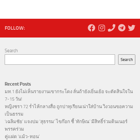
FOLLOW:
Search
Search
Recent Posts
มท.1 ยังไม่เห็นรายงานเขากระโดง ลั่นถ้ายังเยิ่นเย้อ จะตัดสินใจใน
7-15 วัน!
หญิงชรา 72 ร่ำไห้กลางสื่อ ถูกปาทุเรียนเน่าใส่บ้าน วิงวอนขอความ
เป็นธรรม
‘เฉลิมชัย’ แจงปม ‘สุธรรม’ ไขก๊อก ชี้ ‘ทักษิณ’ มีสิทธิ์ร่วมดินเนอร์
พรรคร่วม
คู่แฝด ‘แม้ว-ทอน’