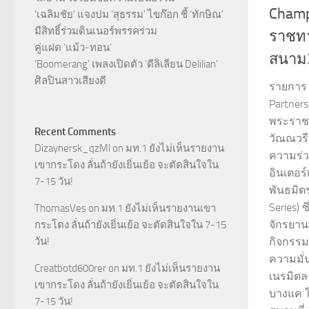
Champ
‘เฉลิมชัย’ แจงปม ‘สุธรรม’ ไขก๊อก ชี้ ‘ทักษิณ’
มีสิทธิ์ร่วมดินเนอร์พรรคร่วม
ราชทาน
คู่แฝด ‘แม้ว-ทอน’
สนาม
‘Boomerang’ เพลงเปิดตัว ‘ดีลิเลียน Delilian’
ศิลปินสาวเสียงดี
รายการ 
Partners
พระราชท
Recent Comments
วัณณวรี
Dizaynersk_qzMl
on
มท.1 ยังไม่เห็นรายงาน
ความร่วม
เขากระโดง ลั่นถ้ายังเยิ่นเย้อ จะตัดสินใจใน
อินเตอร
7-15 วัน!
พันธมิตร
Series)
ThomasVes
on
มท.1 ยังไม่เห็นรายงานเขา
จักรยาน
กระโดง ลั่นถ้ายังเยิ่นเย้อ จะตัดสินใจใน 7-15
วัน!
กิจกรรม
ความมั่
Creatbotd600rer
on
มท.1 ยังไม่เห็นรายงาน
เนรมิตล
เขากระโดง ลั่นถ้ายังเยิ่นเย้อ จะตัดสินใจใน
บางแค ใ
7-15 วัน!