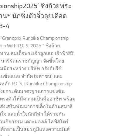
ionship2025’ ชิงถ้วยพระ
ฯ นักซิ่งตัวจิ๋วลุยเดือด
3-4
“Grandprix Runbike Championship
hip With R.C.S. 2025 ” ชิงถ้วย
าน สมเด็จพระเจ้าลูกเธอ เจ้าฟ้าสิริ
 นารีรัตนราชกัญญา จัดขึ้นโดย
มือระหว่าง บริษัท กรังด์ปรีซ์
์เนชั่นแนล จำกัด (มหาชน) และ
หลัก R.C.S. (Runbike Championship
 ซึ่งยกระดับมาตรฐานการแข่งขัน
ทรงตัวให้มีความเป็นมืออาชีพ พร้อม
ส่งเสริมพัฒนาการเด็กในด้านสมาธิ
นใจ และน้ำใจนักกีฬา ได้ร่วมกัน
านกิจกรรม เดอะมอลล์ ไลฟ์สโตร์
ห้กลายเป็นสมรภูมิแห่งความมันส์