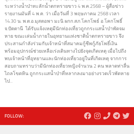
ระหว่างน้ำป่าทะลักน้ำตกทรายขาว 4 พ.ค.2568 – ผู้สื่อข่าว
รายงานมันที่ 4 พ.ค. ว่า เมื่อวันที่ 3 พฤษภาคม 2568 เวลา
14.30 น. พ.ต.อ.มุสตอพา มะนิ ผกก.สภ.โคกโพธ์ อ.โคกโพธิ์
จ.ปัตตานี ได้รับแจ้งเหตุมีนักท่องเที่ยวถูกกระแสน้ำป่าพัดจม
หาย ขณะเล่นน้ำภายในอุทยานแห่งชาติน้ำตกทรายขาว จึง
ประสานกำลังร่วมกับเจ้าหน้าที่สมาคมกู้ชีพกู้ภัยโพธิ์เงิน
พร้อมอุปกรณ์ช่วยเหลือเร่งเดินทางไปยังจุดเกิดเหตุ เมื่อไปถึง
พบเจ้าหน้าที่อุทยานและนักท่องเที่ยวอยู่ในที่เกิดเหตุ จากการ
สอบถามทราบว่ามีนักท่องเที่ยวหญิงจำนวน 2 คน พลาดท่าลื่น
ไถลโขดหิน ถูกกระแสน้ำป่าที่หลากลงมาอย่างรวดเร็วพัดหาย
ไป...
FOLLOW: