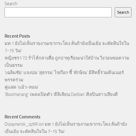
Search
Search
Recent Posts
มท.1 ยังไม่เห็นรายงานเขากระโดง ลั่นถ้ายังเยิ่นเย้อ จะตัดสินใจใน
7-15 วัน!
หญิงชรา 72 ร่ำไห้กลางสื่อ ถูกปาทุเรียนเน่าใส่บ้าน วิงวอนขอความ
เป็นธรรม
‘เฉลิมชัย’ แจงปม ‘สุธรรม’ ไขก๊อก ชี้ ‘ทักษิณ’ มีสิทธิ์ร่วมดินเนอร์
พรรคร่วม
คู่แฝด ‘แม้ว-ทอน’
‘Boomerang’ เพลงเปิดตัว ‘ดีลิเลียน Delilian’ ศิลปินสาวเสียงดี
Recent Comments
Dizaynersk_qzMl
on
มท.1 ยังไม่เห็นรายงานเขากระโดง ลั่นถ้ายัง
เยิ่นเย้อ จะตัดสินใจใน 7-15 วัน!