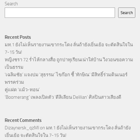
Search
Search
Recent Posts
มท.1 ยังไม่เห็นรายงานเขากระโดง ลั่นถ้ายังเยิ่นเย้อ จะตัดสินใจใน
7-15 วัน!
หญิงชรา 72 ร่ำไห้กลางสื่อ ถูกปาทุเรียนเน่าใส่บ้าน วิงวอนขอความ
เป็นธรรม
‘เฉลิมชัย’ แจงปม ‘สุธรรม’ ไขก๊อก ชี้ ‘ทักษิณ’ มีสิทธิ์ร่วมดินเนอร์
พรรคร่วม
คู่แฝด ‘แม้ว-ทอน’
‘Boomerang’ เพลงเปิดตัว ‘ดีลิเลียน Delilian’ ศิลปินสาวเสียงดี
Recent Comments
Dizaynersk_qzMl
on
มท.1 ยังไม่เห็นรายงานเขากระโดง ลั่นถ้ายัง
เยิ่นเย้อ จะตัดสินใจใน 7-15 วัน!