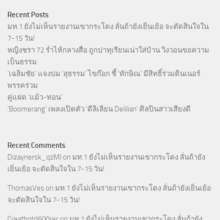
Recent Posts
มท.1 ยังไม่เห็นรายงานเขากระโดง ลั่นถ้ายังเยิ่นเย้อ จะตัดสินใจใน
7-15 วัน!
หญิงชรา 72 ร่ำไห้กลางสื่อ ถูกปาทุเรียนเน่าใส่บ้าน วิงวอนขอความ
เป็นธรรม
‘เฉลิมชัย’ แจงปม ‘สุธรรม’ ไขก๊อก ชี้ ‘ทักษิณ’ มีสิทธิ์ร่วมดินเนอร์
พรรคร่วม
คู่แฝด ‘แม้ว-ทอน’
‘Boomerang’ เพลงเปิดตัว ‘ดีลิเลียน Delilian’ ศิลปินสาวเสียงดี
Recent Comments
Dizaynersk_qzMl
on
มท.1 ยังไม่เห็นรายงานเขากระโดง ลั่นถ้ายัง
เยิ่นเย้อ จะตัดสินใจใน 7-15 วัน!
ThomasVes
on
มท.1 ยังไม่เห็นรายงานเขากระโดง ลั่นถ้ายังเยิ่นเย้อ
จะตัดสินใจใน 7-15 วัน!
Creatbotd600rer
on
มท.1 ยังไม่เห็นรายงานเขากระโดง ลั่นถ้ายัง