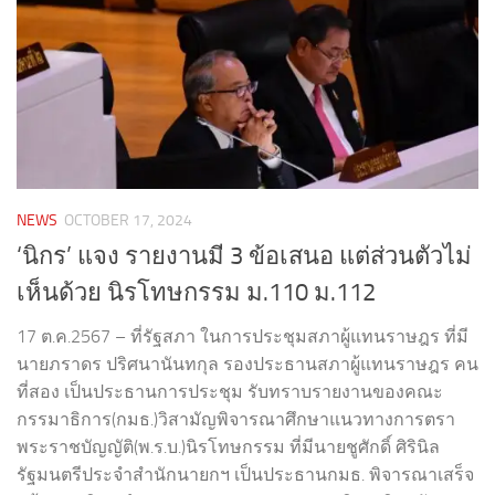
NEWS
OCTOBER 17, 2024
‘นิกร’ แจง รายงานมี 3 ข้อเสนอ แต่ส่วนตัวไม่
เห็นด้วย นิรโทษกรรม ม.110 ม.112
17 ต.ค.2567 – ที่รัฐสภา ในการประชุมสภาผู้แทนราษฎร ที่มี
นายภราดร ปริศนานันทกุล รองประธานสภาผู้แทนราษฎร คน
ที่สอง เป็นประธานการประชุม รับทราบรายงานของคณะ
กรรมาธิการ(กมธ.)วิสามัญพิจารณาศึกษาแนวทางการตรา
พระราชบัญญัติ(พ.ร.บ.)นิรโทษกรรม ที่มีนายชูศักดิ์ ศิรินิล
รัฐมนตรีประจำสำนักนายกฯ เป็นประธานกมธ. พิจารณาเสร็จ