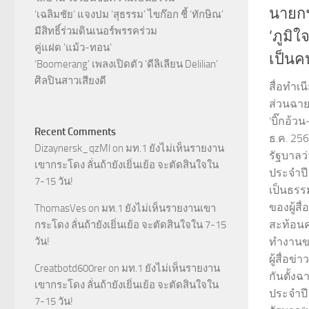
นายกฯ
‘เฉลิมชัย’ แจงปม ‘สุธรรม’ ไขก๊อก ชี้ ‘ทักษิณ’
มีสิทธิ์ร่วมดินเนอร์พรรคร่วม
‘ภูมิใ
คู่แฝด ‘แม้ว-ทอน’
เป็นค
‘Boomerang’ เพลงเปิดตัว ‘ดีลิเลียน Delilian’
ศิลปินสาวเสียงดี
สื่อทำเนี
ส่วนฉาย
‘บิ๊กอ้ว
Recent Comments
ธ.ค. 256
Dizaynersk_qzMl
on
มท.1 ยังไม่เห็นรายงาน
รัฐบาลว
เขากระโดง ลั่นถ้ายังเยิ่นเย้อ จะตัดสินใจใน
ประจำปี
7-15 วัน!
เป็นธรรม
ของผู้สื
ThomasVes
on
มท.1 ยังไม่เห็นรายงานเขา
สะท้อนค
กระโดง ลั่นถ้ายังเยิ่นเย้อ จะตัดสินใจใน 7-15
วัน!
ทำงานข
ผู้สื่อข
Creatbotd600rer
on
มท.1 ยังไม่เห็นรายงาน
กันตั้ง
เขากระโดง ลั่นถ้ายังเยิ่นเย้อ จะตัดสินใจใน
ประจำปี
7-15 วัน!