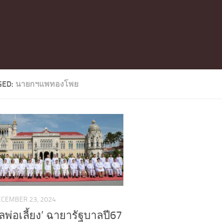
GED:
นายกฯแพทองโพย
ECEMBER 23, 2024
ลพ่อเลี้ยง’ ฉายารัฐบาลปี67