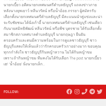
นายกเบี้ยว อดีตนายกเทศมนตรีตำบลธัญบุรี แถลงข่าวภาย
หลังนางยุพเยาว์ หลีนวรัตน์ หรือน้ำอ้อย ภรรยา ผู้สมัครรับ
เลือกตั้งนายกเทศมนตรีตำบลธัญบุรี มีคะแนนนำคู่แข่งและน่า
จะรับชัยชนะได้นั่งเก้าอี้ นายกเทศมนตรีตำบลธัญบุรี เช่นเดียว
กับนายสมิทธิพัฒน์ หลีนวรัตน์ หรือพีช บุตรชาย ได้รับเลือกตั้ง
สมาชิกสภาเทศบาลตำบลธัญบุรี นายกฤษฎา ยืนยัน
ครอบครัวและตนมีความพร้อมในการดูแลชาวธัญบุรี ชาว
ธัญบุรีแสดงให้เห็นแล้วว่ารักครอบครัวเราอย่างมาก ขอบคุณ
ทุกกกำลังใจ ชาวธัญบุรีกินหญ้าหวาน ไม่ได้กินหญ้าขม
เพราะถ้ากินหญ้าขม ทีมคงไม่ได้รับเลือก The post นายกเบี้ยว
เฮ! ‘น้ำอ้อย’ นั่งนายกเล็ก...
FOLLOW: