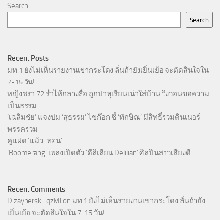
Search
Search
Recent Posts
มท.1 ยังไม่เห็นรายงานเขากระโดง ลั่นถ้ายังเยิ่นเย้อ จะตัดสินใจใน
7-15 วัน!
หญิงชรา 72 ร่ำไห้กลางสื่อ ถูกปาทุเรียนเน่าใส่บ้าน วิงวอนขอความ
เป็นธรรม
‘เฉลิมชัย’ แจงปม ‘สุธรรม’ ไขก๊อก ชี้ ‘ทักษิณ’ มีสิทธิ์ร่วมดินเนอร์
พรรคร่วม
คู่แฝด ‘แม้ว-ทอน’
‘Boomerang’ เพลงเปิดตัว ‘ดีลิเลียน Delilian’ ศิลปินสาวเสียงดี
Recent Comments
Dizaynersk_qzMl
on
มท.1 ยังไม่เห็นรายงานเขากระโดง ลั่นถ้ายัง
เยิ่นเย้อ จะตัดสินใจใน 7-15 วัน!