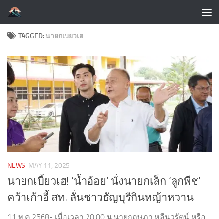
Skip to content
TAGGED:
นายกเบยวเฮ
NEWS
MAY 11, 2025
นายกเบี้ยวเฮ! ‘น้ำอ้อย’ นั่งนายกเล็ก ‘ลูกพีช’
คว้าเก้าอี้ สท. ลั่นชาวธัญบุรีกินหญ้าหวาน
11 พ.ค.2568- เมื่อเวลา 20.00 น.นายกฤษฎา หลีนวรัตน์ หรือ