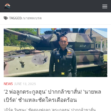
Skip to content
TAGGED:
นายพลเบรด
NEWS
JUNE 13, 2025
‘2 พ่อลูกตระกูลฮุน’ ปากกล้าขาสั่น! ‘นายพล
เบิร์ด’ ชำแหละชัดใครเดือดร้อน
‘เบิร์ด วันชนะ’ ซัดสองพ่อลูก ‘ตระกูลฮุน’ ปากกล้าขาสั่น