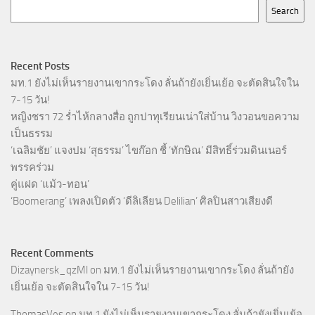
Search
Recent Posts
มท.1 ยังไม่เห็นรายงานเขากระโดง ลั่นถ้ายังเยิ่นเย้อ จะตัดสินใจใน
7-15 วัน!
หญิงชรา 72 ร่ำไห้กลางสื่อ ถูกปาทุเรียนเน่าใส่บ้าน วิงวอนขอความ
เป็นธรรม
‘เฉลิมชัย’ แจงปม ‘สุธรรม’ ไขก๊อก ชี้ ‘ทักษิณ’ มีสิทธิ์ร่วมดินเนอร์
พรรคร่วม
คู่แฝด ‘แม้ว-ทอน’
‘Boomerang’ เพลงเปิดตัว ‘ดีลิเลียน Delilian’ ศิลปินสาวเสียงดี
Recent Comments
Dizaynersk_qzMl
on
มท.1 ยังไม่เห็นรายงานเขากระโดง ลั่นถ้ายัง
เยิ่นเย้อ จะตัดสินใจใน 7-15 วัน!
ThomasVes
on
มท.1 ยังไม่เห็นรายงานเขากระโดง ลั่นถ้ายังเยิ่นเย้อ