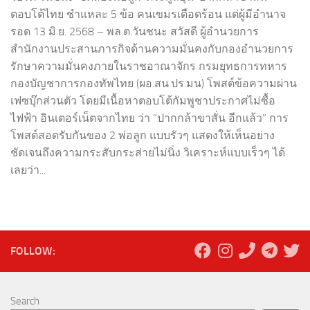
ตอบโต้ไทย ชำแหละ 5 ข้อ คนเขมรเดือดร้อน แต่ผู้มีอำนาจ
รอด 13 มิ.ย. 2568 – พล.ต.วันชนะ สวัสดี ผู้อำนวยการ
สำนักงานประสานภารกิจด้านความมั่นคงกับกองอำนวยการ
รักษาความมั่นคงภายในราชอาณาจักร กรมยุทธการทหาร
กองบัญชาการกองทัพไทย (ผอ.สน.ปร.มน) โพสต์ข้อความผ่าน
เฟซบุ๊กส่วนตัว โดยมีเนื้อหาตอบโต้กัมพูชาประกาศไม่ซื้อ
ไฟฟ้า อินเตอร์เน็ตจากไทย ว่า ”ปากกล้าขาสั่น อีกแล้ว” การ
โพสต์สอดรับกันของ 2 พ่อลูก แบบรัวๆ แสดงให้เห็นอย่าง
ชัดเจนถึงความกระสับกระส่ายไม่นิ่ง วิเคราะห์แบบเร็วๆ ได้
เลยว่า...
FOLLOW:
Search