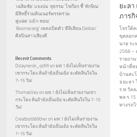
ยะลา 
‘เฉลิมชัย’ แจงปม ‘สุธรรม’ ไขก๊อก ชี้ ‘ทักษิณ’
มีสิทธิ์ร่วมดินเนอร์พรรคร่วม
ภารกิ
คู่แฝด ‘แม้ว-ทอน’
โจรใต้ล
‘Boomerang’ เพลงเปิดตัว ‘ดีลิเลียน Delilian’
ศิลปินสาวเสียงดี
ขุดลอกค
นาย ระห
2568 – เม
Recent Comments
รายงานว
Dizaynersk_qzMl
on
มท.1 ยังไม่เห็นรายงาน
หน้าที่ท
เขากระโดง ลั่นถ้ายังเยิ่นเย้อ จะตัดสินใจใน
บ้านสะโ
7-15 วัน!
จ.ยะลา 
ร.ท.วัลล
ThomasVes
on
มท.1 ยังไม่เห็นรายงานเขา
พล.ร.15
กระโดง ลั่นถ้ายังเยิ่นเย้อ จะตัดสินใจใน 7-15
ทางรถไฟ
วัน!
Creatbotd600rer
on
มท.1 ยังไม่เห็นรายงาน
เขากระโดง ลั่นถ้ายังเยิ่นเย้อ จะตัดสินใจใน
7-15 วัน!