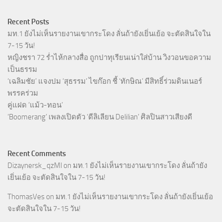
Recent Posts
มท.1 ยังไม่เห็นรายงานเขากระโดง ลั่นถ้ายังเยิ่นเย้อ จะตัดสินใจใน
7-15 วัน!
หญิงชรา 72 ร่ำไห้กลางสื่อ ถูกปาทุเรียนเน่าใส่บ้าน วิงวอนขอความ
เป็นธรรม
‘เฉลิมชัย’ แจงปม ‘สุธรรม’ ไขก๊อก ชี้ ‘ทักษิณ’ มีสิทธิ์ร่วมดินเนอร์
พรรคร่วม
คู่แฝด ‘แม้ว-ทอน’
‘Boomerang’ เพลงเปิดตัว ‘ดีลิเลียน Delilian’ ศิลปินสาวเสียงดี
Recent Comments
Dizaynersk_qzMl
on
มท.1 ยังไม่เห็นรายงานเขากระโดง ลั่นถ้ายัง
เยิ่นเย้อ จะตัดสินใจใน 7-15 วัน!
ThomasVes
on
มท.1 ยังไม่เห็นรายงานเขากระโดง ลั่นถ้ายังเยิ่นเย้อ
จะตัดสินใจใน 7-15 วัน!