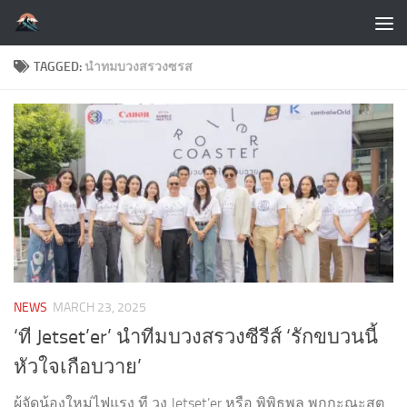
Skip to content
TAGGED:
นำทมบวงสรวงซรส
NEWS
MARCH 23, 2025
‘ที Jetset’er’ นำทีมบวงสรวงซีรีส์ ‘รักขบวนนี้
หัวใจเกือบวาย’
ผู้จัดน้องใหม่ไฟแรง ที วง Jetset’er หรือ พิพิธพล พุกกะณะสุต