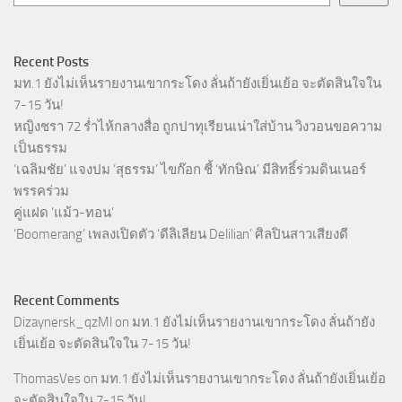
Recent Posts
มท.1 ยังไม่เห็นรายงานเขากระโดง ลั่นถ้ายังเยิ่นเย้อ จะตัดสินใจใน
7-15 วัน!
หญิงชรา 72 ร่ำไห้กลางสื่อ ถูกปาทุเรียนเน่าใส่บ้าน วิงวอนขอความ
เป็นธรรม
‘เฉลิมชัย’ แจงปม ‘สุธรรม’ ไขก๊อก ชี้ ‘ทักษิณ’ มีสิทธิ์ร่วมดินเนอร์
พรรคร่วม
คู่แฝด ‘แม้ว-ทอน’
‘Boomerang’ เพลงเปิดตัว ‘ดีลิเลียน Delilian’ ศิลปินสาวเสียงดี
Recent Comments
Dizaynersk_qzMl
on
มท.1 ยังไม่เห็นรายงานเขากระโดง ลั่นถ้ายัง
เยิ่นเย้อ จะตัดสินใจใน 7-15 วัน!
ThomasVes
on
มท.1 ยังไม่เห็นรายงานเขากระโดง ลั่นถ้ายังเยิ่นเย้อ
จะตัดสินใจใน 7-15 วัน!