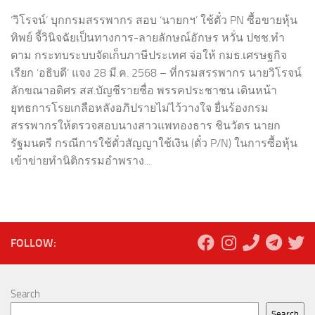
‘วิโรจน์’ บุกกรมสรรพากร สอบ ‘นายกฯ’ ใช้ตั๋ว PN ซื้อขายหุ้น
ทิพย์ จี้วินิจฉัยเป็นทางการ-ลายลักษณ์อักษร หวั่น ปชช.ทำ
ตาม กระทบระบบจัดเก็บภาษีประเทศ จ่อให้ กมธ.เศรษฐกิจ
เรียก ‘อธิบดี’ แจง 28 มี.ค. 2568 – ที่กรมสรรพากร นายวิโรจน์
ลักขณาอดิศร สส.บัญชีรายชื่อ พรรคประชาชน เดินหน้า
ยุทธการโรยเกลือหลังอภิปรายไม่ไว้วางใจ ยื่นร้องกรม
สรรพากรให้ตรวจสอบนางสาวแพทองธาร ชินวัตร นายก
รัฐมนตรี กรณีการใช้ตั๋วสัญญาใช้เงิน (ตั๋ว P/N) ในการซื้อหุ้น
เข้าข่ายทำนิติกรรมอำพราง...
FOLLOW:
Search
Search