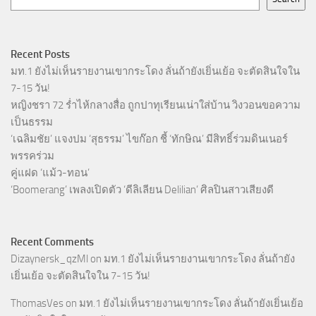
Recent Posts
มท.1 ยังไม่เห็นรายงานเขากระโดง ลั่นถ้ายังเยิ่นเย้อ จะตัดสินใจใน
7-15 วัน!
หญิงชรา 72 ร่ำไห้กลางสื่อ ถูกปาทุเรียนเน่าใส่บ้าน วิงวอนขอความ
เป็นธรรม
‘เฉลิมชัย’ แจงปม ‘สุธรรม’ ไขก๊อก ชี้ ‘ทักษิณ’ มีสิทธิ์ร่วมดินเนอร์
พรรคร่วม
คู่แฝด ‘แม้ว-ทอน’
‘Boomerang’ เพลงเปิดตัว ‘ดีลิเลียน Delilian’ ศิลปินสาวเสียงดี
Recent Comments
Dizaynersk_qzMl
on
มท.1 ยังไม่เห็นรายงานเขากระโดง ลั่นถ้ายัง
เยิ่นเย้อ จะตัดสินใจใน 7-15 วัน!
ThomasVes
on
มท.1 ยังไม่เห็นรายงานเขากระโดง ลั่นถ้ายังเยิ่นเย้อ