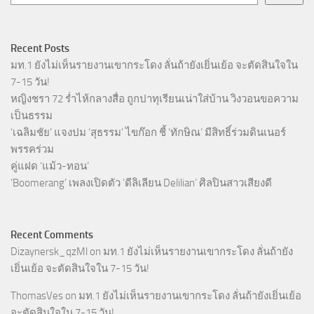
Recent Posts
มท.1 ยังไม่เห็นรายงานเขากระโดง ลั่นถ้ายังเยิ่นเย้อ จะตัดสินใจใน
7-15 วัน!
หญิงชรา 72 ร่ำไห้กลางสื่อ ถูกปาทุเรียนเน่าใส่บ้าน วิงวอนขอความ
เป็นธรรม
‘เฉลิมชัย’ แจงปม ‘สุธรรม’ ไขก๊อก ชี้ ‘ทักษิณ’ มีสิทธิ์ร่วมดินเนอร์
พรรคร่วม
คู่แฝด ‘แม้ว-ทอน’
‘Boomerang’ เพลงเปิดตัว ‘ดีลิเลียน Delilian’ ศิลปินสาวเสียงดี
Recent Comments
Dizaynersk_qzMl
on
มท.1 ยังไม่เห็นรายงานเขากระโดง ลั่นถ้ายัง
เยิ่นเย้อ จะตัดสินใจใน 7-15 วัน!
ThomasVes
on
มท.1 ยังไม่เห็นรายงานเขากระโดง ลั่นถ้ายังเยิ่นเย้อ
จะตัดสินใจใน 7-15 วัน!